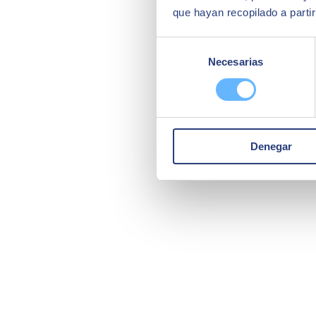
que hayan recopilado a parti
Selección
Necesarias
de
consentimiento
Denegar