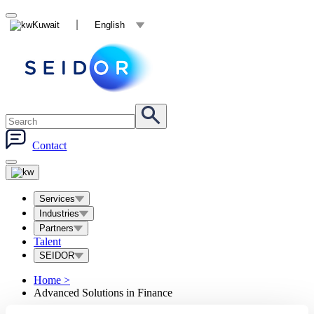
Kuwait
English
Contact
Services
Industries
Partners
Talent
SEIDOR
Home
>
Advanced Solutions in Finance