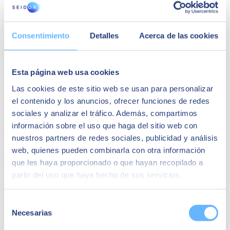
Advanced Solutions in Finance
Consentimiento
Detalles
Acerca de las cookies
Esta página web usa cookies
Las cookies de este sitio web se usan para personalizar
el contenido y los anuncios, ofrecer funciones de redes
sociales y analizar el tráfico. Además, compartimos
información sobre el uso que haga del sitio web con
ABOUT SEIDOR
nuestros partners de redes sociales, publicidad y análisis
web, quienes pueden combinarla con otra información
que les haya proporcionado o que hayan recopilado a
partir del uso que haya hecho de sus servicios.
About SEIDOR
News
Selección
Blog
Necesarias
de
Our Offices
consentimiento
Talent