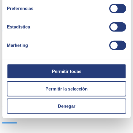
Awards
Preferencias
SERVICES
Estadística
Marketing
Artificial Intelligence
Edge Technologies
Customer Experience
Employee Experience
ERP Ecosystem
Permitir todas
Cloud
Application Modernization​
Connectivity​
Permitir la selección
Cibersecurity
SEIDOR Products
Denegar
OUR PARTNERS