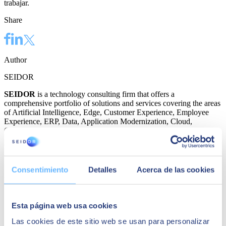
trabajar.
Share
Author
SEIDOR
SEIDOR
is a technology consulting firm that offers a
comprehensive portfolio of solutions and services covering the areas
of Artificial Intelligence, Edge, Customer Experience, Employee
Experience, ERP, Data, Application Modernization, Cloud,
Connectivity and Cybersecurity.
With a turnover of 1.125 billion euros in fiscal year 2024 and a
workforce of more than 10,000 highly qualified professionals,
SEIDOR has a direct presence in 45 countries in Europe, Latin
Consentimiento
Detalles
Acerca de las cookies
America, the United States, the Middle East, Africa and Asia.
SEIDOR is a partner of the main technological leaders.
Quizá te puede interesar
Esta página web usa cookies
Las cookies de este sitio web se usan para personalizar