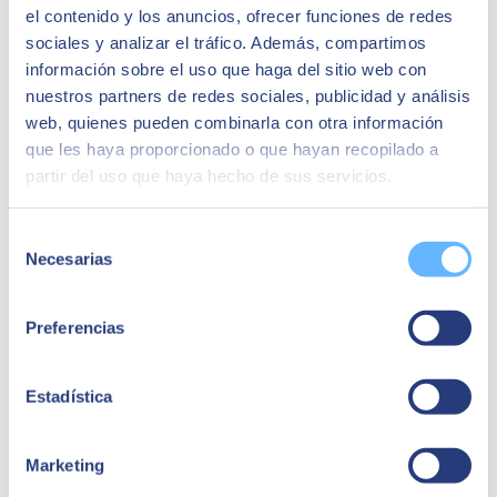
el contenido y los anuncios, ofrecer funciones de redes
sociales y analizar el tráfico. Además, compartimos
información sobre el uso que haga del sitio web con
nuestros partners de redes sociales, publicidad y análisis
web, quienes pueden combinarla con otra información
que les haya proporcionado o que hayan recopilado a
partir del uso que haya hecho de sus servicios.
Selección
Necesarias
de
consentimiento
28 February 2024
Preferencias
We participated in the 12th edition of the FIRST
LEGO LEAGUE
Estadística
We celebrate creativity and STEAM innovation at the 12th FIRST
LEGO LEAGUE. More than 500 young minds, merging art and
technology, showcased their ingenuity. SEIDOR awarded the most
Marketing
innovative project, nurturing emerging talent in science and
technology.