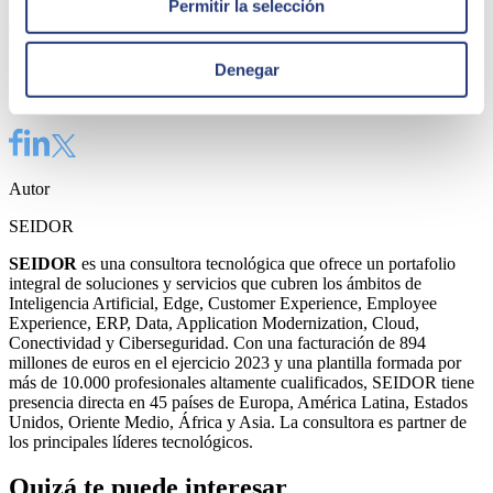
hoja de ruta corporativa de expansión de estas capacidades al resto
Permitir la selección
de países donde opera. Este enfoque se apoya en el porfolio
corporativo de certificaciones de la compañía, que incluye ISO
27001, 27017, 27018, 27701, 22301, ISO 20000-1 y ENS Alto.
Denegar
Share
Autor
SEIDOR
SEIDOR
es una consultora tecnológica que ofrece un portafolio
integral de soluciones y servicios que cubren los ámbitos de
Inteligencia Artificial, Edge, Customer Experience, Employee
Experience, ERP, Data, Application Modernization, Cloud,
Conectividad y Ciberseguridad. Con una facturación de 894
millones de euros en el ejercicio 2023 y una plantilla formada por
más de 10.000 profesionales altamente cualificados, SEIDOR tiene
presencia directa en 45 países de Europa, América Latina, Estados
Unidos, Oriente Medio, África y Asia. La consultora es partner de
los principales líderes tecnológicos.
Quizá te puede interesar