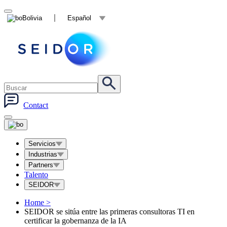
Bolivia
Español
Contact
Servicios
Industrias
Partners
Talento
SEIDOR
Home
>
SEIDOR se sitúa entre las primeras consultoras TI en
certificar la gobernanza de la IA