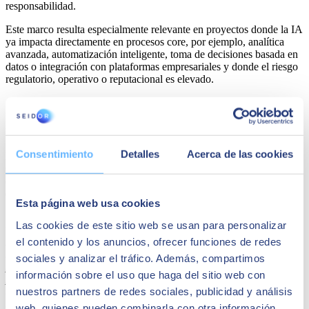
responsabilidad.
Este marco resulta especialmente relevante en proyectos donde la IA
ya impacta directamente en procesos core, por ejemplo, analítica
avanzada, automatización inteligente, toma de decisiones basada en
datos o integración con plataformas empresariales y donde el riesgo
regulatorio, operativo o reputacional es elevado.
IA integrada en la gestión corporativa y
en los proyectos reales
Consentimiento
Detalles
Acerca de las cookies
La certificación actúa como marco operativo de la Política de
Gestión de la Inteligencia Artificial de SEIDOR, integrando roles
claros, métricas, análisis de riesgos y revisiones periódicas por parte
de la Dirección.
Esta página web usa cookies
Según
David Pereira
,
Global Head of Data & AI de SEIDOR
,
Las cookies de este sitio web se usan para personalizar
“
el mayor riesgo hoy no es utilizar inteligencia artificial, sino
el contenido y los anuncios, ofrecer funciones de redes
hacerlo sin un marco claro de control, trazabilidad y supervisión
humana
”. Pereira ha añadido que “
la ISO/IEC 42001 nos habilita
sociales y analizar el tráfico. Además, compartimos
para trasladar este modelo de gobernanza directamente a los
información sobre el uso que haga del sitio web con
proyectos de cliente, ayudándoles a pasar de la experimentación a
nuestros partners de redes sociales, publicidad y análisis
una adopción industrial de la IA, con garantías técnicas,
regulatorias y de confianza
”.
web, quienes pueden combinarla con otra información