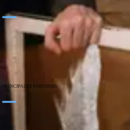
SERVICIOS
Transformation
Innovation & Ventures
Customer Experience
Employee Experience
ERP Ecosystem
Data & Analytics
Cloud
Cibersecurity
SEIDOR Products
PRINCIPALES PARTNERS
SAP
Microsoft
IBM