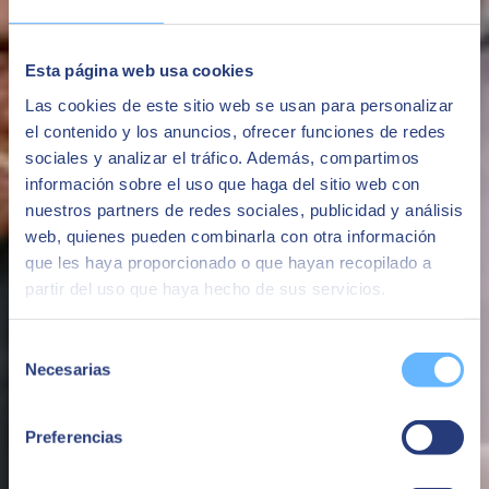
Esta página web usa cookies
Las cookies de este sitio web se usan para personalizar
el contenido y los anuncios, ofrecer funciones de redes
sociales y analizar el tráfico. Además, compartimos
información sobre el uso que haga del sitio web con
nuestros partners de redes sociales, publicidad y análisis
web, quienes pueden combinarla con otra información
que les haya proporcionado o que hayan recopilado a
partir del uso que haya hecho de sus servicios.
Descarga nuestro dossier
Selección
Necesarias
de
Descubre las posibilidades que SAP Business One puede ofrecer
para el sector servicios.
consentimiento
Preferencias
Descargar