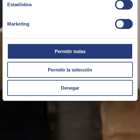
Estadística
Marketing
Permitir todas
QUIÉNES SOMOS
Permitir la selección
Denegar
Sobre SEIDOR
Noticias
Blog
Talento
Premios
Certificaciones