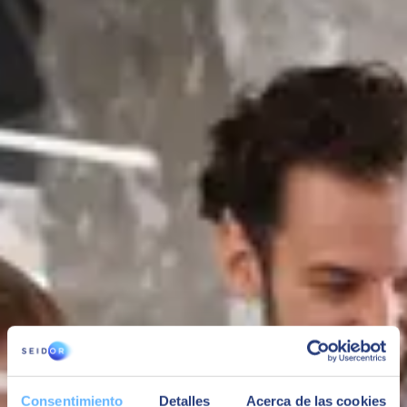
SEIDOR ONE
SAP Business One
Servicios
Controla y gestiona todos tus procesos de negocio de tu empresa de
servicios en una única solución a la vez que mejoras tus ventas y el
grado de satisfacción de tus clientes.
SEIDOR ONE
SAP Business One
Servicios
Controla y gestiona todos tus procesos de negocio de tu empresa de
servicios en una única solución a la vez que mejoras tus ventas y el
grado de satisfacción de tus clientes.
SAP Business One incluye todas las funcionalidades que cualquier
empresa de servicios necesita para convertir clientes potenciales en
clientes, aumentando así las ventas.
Podrás gestionar las actividades de tu servicio postventa desde el
punto de vista de la planificación de recursos, actividades y gastos
asociados. Además, con la app móvil tendrás una visibilidad en
tiempo real de los técnicos en sus desplazamientos de empresa.
Consentimiento
Detalles
Acerca de las cookies