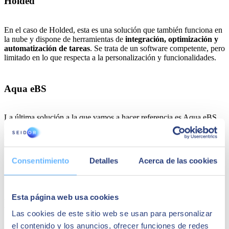
Holded
En el caso de Holded, esta es una solución que también funciona en
la nube y dispone de herramientas de
integración, optimización y
automatización de tareas
. Se trata de un software competente, pero
limitado en lo que respecta a la personalización y funcionalidades.
Aqua eBS
La última solución a la que vamos a hacer referencia es Aqua eBS.
Este ERP es destacado especialmente por su gran capacidad
personalización sectorial
, que le permite cubrir una amplia gama
de tareas que tenga que realizar el negocio. Además, dispone de
funcionalidades para
integrarse con tiendas online B2B y B2C
.
Consentimiento
Detalles
Acerca de las cookies
¿Por qué SAP Business One es el mejor
Esta página web usa cookies
ERP para PYMES?
Las cookies de este sitio web se usan para personalizar
el contenido y los anuncios, ofrecer funciones de redes