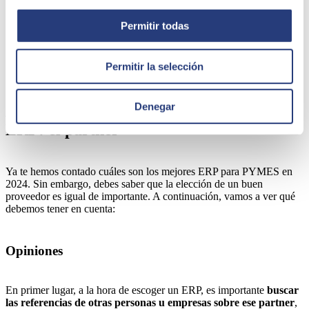
anticiparnos. Aprovecha los últimos avances en analítica
embebida.
Permitir todas
Internacionalización
: por último, este ERP ofrece asistencia
en 28 idiomas y posee versiones específicas para 50 países. Es
una alternativa multimedia y multilenguaje, a la vez que es un
Permitir la selección
software idóneo para empresas que comercializan en el
extranjero.
Denegar
Aspecto importante al escoger el mejor
ERP: el partner
Ya te hemos contado cuáles son los mejores ERP para PYMES en
2024. Sin embargo, debes saber que la elección de un buen
proveedor es igual de importante. A continuación, vamos a ver qué
debemos tener en cuenta:
Opiniones
En primer lugar, a la hora de escoger un ERP, es importante
buscar
las
referencias de otras personas u empresas
sobre ese partner
,