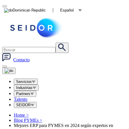
Dominican Republic
Español
Contacto
Servicios
Industrias
Partners
Talento
SEIDOR
Home
>
Blog PYMEs
>
Mejores ERP para PYMES en 2024 según expertos en