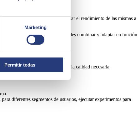
y eficiente
, con el objetivo de mejorar el rendimiento de las mismas a
 usuarios.
Marketing
n diversas funcionalidades que puedes combinar y adaptar en función
Permitir todas
desarrollo pero sin perder de vista la calidad necesaria.
sma.
 para diferentes segmentos de usuarios, ejecutar experimentos para