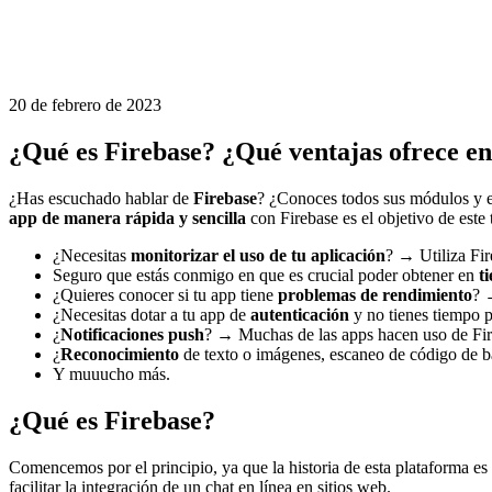
20 de febrero de 2023
¿Qué es Firebase? ¿Qué ventajas ofrece en
¿Has escuchado hablar de
Firebase
? ¿Conoces todos sus módulos y 
app de manera rápida y sencilla
con Firebase es el objetivo de este t
¿Necesitas
monitorizar el uso de tu aplicación
? → Utiliza Fir
Seguro que estás conmigo en que es crucial poder obtener en
ti
¿Quieres conocer si tu app tiene
problemas de rendimiento
? 
¿Necesitas dotar a tu app de
autenticación
y no tienes tiempo p
¿
Notificaciones push
? → Muchas de las apps hacen uso de Fi
¿
Reconocimiento
de texto o imágenes, escaneo de código de b
Y muuucho más.
¿Qué es Firebase?
Comencemos por el principio, ya que la historia de esta plataforma es
facilitar la integración de un chat en línea en sitios web.