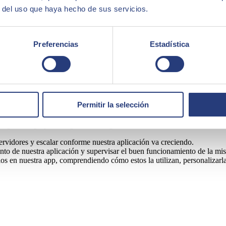
r del uso que haya hecho de sus servicios.
rollo de aplicaciones web y móviles de calidad de una forma rápida 
aplicación sea mucho más manejable, segura y fácil de utilizar para los
Preferencias
Estadística
 para Android, iOS y web entre otras tecnologías
. Además, cuenta co
as!
?
Permitir la selección
a la creación de aplicaciones móviles y web, agilizando los tiempos de 
s grandes grupos categorizados según su finalidad:
ervidores y escalar conforme nuestra aplicación va creciendo.
nto de nuestra aplicación y supervisar el buen funcionamiento de la mi
os en nuestra app, comprendiendo cómo estos la utilizan, personalizarla