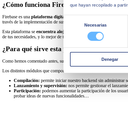
¿Cómo funciona Firebase?
que hayan recopilado a parti
Firebase es una
plataforma digital diseñada para facilitar el desar
Selección
través de la implementación de sus distintos módulos que harán que la 
Necesarias
de
Esta plataforma se
encuentra alojada en la nube, y está disponible
consentimiento
de tus necesidades, y lo mejor de todo: ¡la mayoría de ellas son gratuit
¿Para qué sirve esta plataforma de Google
Denegar
Como hemos comentado antes, su función principal es hacer más sencill
Los distintos módulos que componen Firebase se pueden dividir en tre
Compilación:
permite iniciar nuestro backend sin administrar s
Lanzamiento y supervisión:
nos permite gestionar el lanzamie
Participación:
podemos aumentar la participación de los usuari
probar ideas de nuevas funcionalidades…