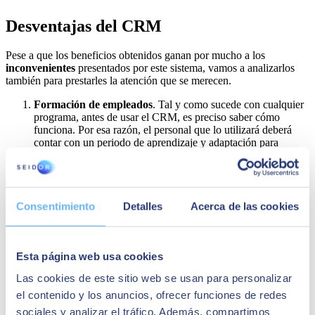
Desventajas del CRM
Pese a que los beneficios obtenidos ganan por mucho a los
inconvenientes
presentados por este sistema, vamos a analizarlos
también para prestarles la atención que se merecen.
Formación de empleados
. Tal y como sucede con cualquier
programa, antes de usar el CRM, es preciso saber cómo
funciona. Por esa razón, el personal que lo utilizará deberá
contar con un periodo de aprendizaje y adaptación para
acostumbrarse adecuadamente a él.
Cumplir con la Ley de Protección de Datos
. El CRM
almacena muchos datos personales de clientes, de ahí que
deban cuidarse al máximo y ser precavidos a la hora de
Consentimiento
Detalles
Acerca de las cookies
utilizarlos. De hecho, para hacerlo, el usuario debe haber dado
antes su consentimiento. Asimismo, en cualquiera de nuestras
comunicaciones debemos transmitir la posibilidad de que los
usuarios se den de baja de nuestros servicios de marketing
Esta página web usa cookies
online, como puede ser de la newsletter.
Gastos del software y del equipo técnico
. Uno de los
Las cookies de este sitio web se usan para personalizar
principales inconvenientes del CRM en empresas pequeñas se
basa en los precios que tienen algunos de estos programas. En
el contenido y los anuncios, ofrecer funciones de redes
ocasiones pueden resultar tan elevados que se convierten en
sociales y analizar el tráfico. Además, compartimos