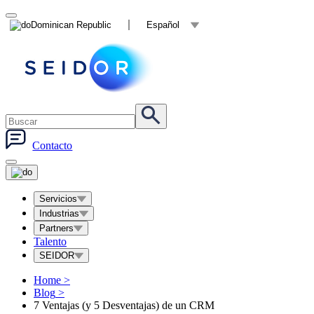
Dominican Republic
Español
Contacto
Servicios
Industrias
Partners
Talento
SEIDOR
Home
>
Blog
>
7 Ventajas (y 5 Desventajas) de un CRM