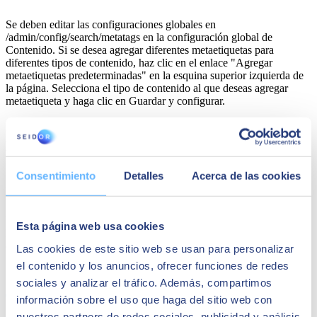
Se deben editar las configuraciones globales en
/admin/config/search/metatags en la configuración global de
Contenido. Si se desea agregar diferentes metaetiquetas para
diferentes tipos de contenido, haz clic en el enlace "Agregar
metaetiquetas predeterminadas" en la esquina superior izquierda de
la página. Selecciona el tipo de contenido al que deseas agregar
metaetiqueta y haga clic en Guardar y configurar.
3) Configurar las metaetiquetas de Drupal 8 para las
páginas de visualización
Consentimiento
Detalles
Acerca de las cookies
Habilita el módulo "metatag: views", que es un submódulo del
módulo de metaetiqueta.
Edita las configuraciones globales en /admin/config/search/metatags.
Esta página web usa cookies
Para agregar las metaetiquetas a la vista, accede a la pantalla de
edición de vistas y haz clic en el enlace de las metaetiquetas.
Las cookies de este sitio web se usan para personalizar
el contenido y los anuncios, ofrecer funciones de redes
Share
sociales y analizar el tráfico. Además, compartimos
información sobre el uso que haga del sitio web con
nuestros partners de redes sociales, publicidad y análisis