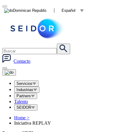
Dominican Republic
Español
Contacto
Servicios
Industrias
Partners
Talento
SEIDOR
Home
>
Iniciativa REPLAY