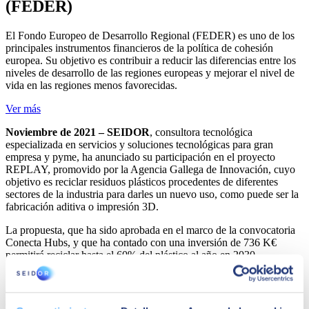
(FEDER)
El Fondo Europeo de Desarrollo Regional (FEDER) es uno de los
principales instrumentos financieros de la política de cohesión
europea. Su objetivo es contribuir a reducir las diferencias entre los
niveles de desarrollo de las regiones europeas y mejorar el nivel de
vida en las regiones menos favorecidas.
Ver más
Noviembre de 2021 – SEIDOR
, consultora tecnológica
especializada en servicios y soluciones tecnológicas para gran
empresa y pyme, ha anunciado su participación en el proyecto
REPLAY, promovido por la Agencia Gallega de Innovación, cuyo
objetivo es reciclar residuos plásticos procedentes de diferentes
sectores de la industria para darles un nuevo uso, como puede ser la
fabricación aditiva o impresión 3D.
La propuesta, que ha sido aprobada en el marco de la convocatoria
Conecta Hubs, y que ha contado con una inversión de 736 K€
permitirá reciclar hasta el 60% del plástico al año en 2030.
La iniciativa, en la que ha participado un consorcio formado por las
empresas Utingal, Enso, Moveratus, Ecoplas y SEIDOR, tiene
como fin impulsar la primera solución integral inteligente de