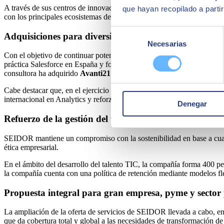
A través de sus centros de innovación en
Silicon Valley, Tel-Aviv y 
que hayan recopilado a parti
con los principales ecosistemas de start ups en todo el mundo. Asimis
Selección
Adquisiciones para diversificar la oferta de soluciones
Necesarias
de
Con el objetivo de continuar potenciando la oferta de servicios y la
consentimiento
práctica Salesforce en España y fortalecido sus capacidades en movili
consultora ha adquirido
Avanti21
y, recientemente,
Valnera
, dos adq
Cabe destacar que, en el ejercicio anterior, en 2020, SEIDOR adquir
internacional en Analytics y reforzado su presencia en Oriente Próxim
Denegar
Refuerzo de la gestión del talento y sostenibilidad
SEIDOR mantiene un compromiso con la sostenibilidad en base a cuatro 
ética empresarial.
En el ámbito del desarrollo del talento TIC, la compañía forma 400 
la compañía cuenta con una política de retención mediante modelos flex
Propuesta integral para gran empresa, pyme y sector
La ampliación de la oferta de servicios de SEIDOR llevada a cabo, en 
que da cobertura total y global a las necesidades de transformación de s