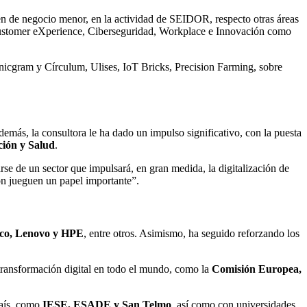
men de negocio menor, en la actividad de SEIDOR, respecto otras áreas
 Customer eXperience, Ciberseguridad, Workplace e Innovación como
nicgram y Círculum, Ulises, IoT Bricks, Precision Farming, sobre
más, la consultora le ha dado un impulso significativo, con la puesta
ión y Salud
.
rse de un sector que impulsará, en gran medida, la digitalización de
on jueguen un papel importante”.
sco, Lenovo y HPE
, entre otros. Asimismo, ha seguido reforzando los
 transformación digital en todo el mundo, como la
Comisión Europea,
país, como
IESE, ESADE y San Telmo
, así como con universidades,