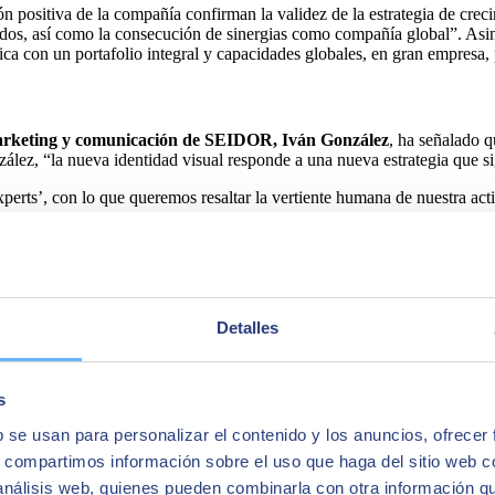
ión positiva de la compañía confirman la validez de la estrategia de creci
ados, así como la consecución de sinergias como compañía global”. As
ica con un portafolio integral y capacidades globales, en gran empresa,
marketing y comunicación de SEIDOR, Iván González
, ha señalado q
ez, “la nueva identidad visual responde a una nueva estrategia que si
rts’, con lo que queremos resaltar la vertiente humana de nuestra act
. Por regiones, SEIDOR ha tenido un
crecimiento destacado en Europ
rica.
Detalles
 entre
España, con un 67%; Américas, con un 27%; y resto de Euro
 por SEIDOR en la zona centro
y, en particular, en Madrid, como resul
s
 se ha consolidado como la
6ª consultora TI en España y la 1ª de ca
b se usan para personalizar el contenido y los anuncios, ofrecer
ión parecida a la de 2021, pero poniendo el foco en Asia, EEUU y EME
s, compartimos información sobre el uso que haga del sitio web 
 identificación de oportunidades en LATAM, con el objetivo de completar
 análisis web, quienes pueden combinarla con otra información q