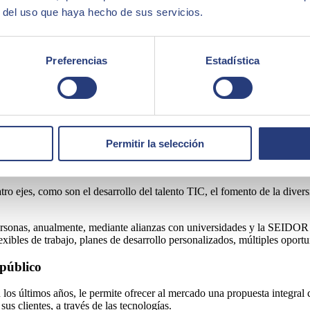
Barcelona
, SEIDOR está impulsando proyectos en IoT, IA y Movilidad I
r del uso que haya hecho de sus servicios.
mo, la consultora ocupa una posición relevante en especialización de est
Preferencias
Estadística
 expansión geográfica, SEIDOR ha llevado a cabo adquisiciones como la 
dad inteligente e IoT;
Metrocis y Sycnet
en LATAM, en aras de reforzar
uisiciones para reforzar las capacidades de SEIDOR en el eje astur-cant
ió
Deusto Sistemas
, operación con la que reforzó la presencia de la con
o y en Europa en esta práctica.
Permitir la selección
ejes, como son el desarrollo del talento TIC, el fomento de la diversi
personas, anualmente, mediante alianzas con universidades y la SEIDOR
ibles de trabajo, planes de desarrollo personalizados, múltiples oportun
 público
los últimos años, le permite ofrecer al mercado una propuesta integral
us clientes, a través de las tecnologías.