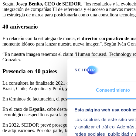
Según
Josep Benito, CEO de SEIDOR
, “los resultados y la evoluc
integración de compañías TI de referencia y el acceso a nuevos merc
la estrategia de marca para posicionarla como una consultora tecnológ
40 aniversario
En relación con la estrategia de marca, el
director corporativo de 
momento idóneo para lanzar nuestra nueva imagen”. Según Iván Gonzál
“En nuestra imagen tenemos el claim ‘Human focused. Technology expe
González.
Presencia en 40 países
La consultora ha finalizado 2021 con presencia directa en 40 países
Brasil, Chile, Argentina y Perú),
y positivo en Oriente Próximo y Áf
Consentimiento
En términos de facturación, el peso de las distintas regiones se reparte
En el caso de
España
, cabe destacar el
crecimiento experimentado
Esta página web usa cookie
tecnológicos específicos para la gran empresa. En concreto, SEIDOR
Las cookies de este sitio we
En 2022, SEIDOR prevé proseguir en todas estas regiones una evoluc
y analizar el tráfico. Ademá
de adquisiciones. Por otra parte, la consultora dará continuidad a la
redes sociales, publicidad y