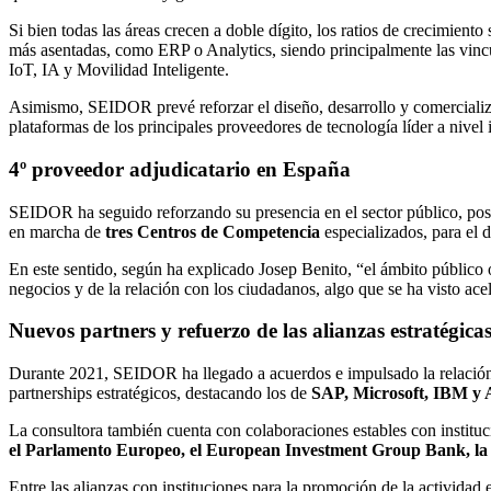
Si bien todas las áreas crecen a doble dígito, los ratios de crecimie
más asentadas, como ERP o Analytics, siendo principalmente las vinc
IoT, IA y Movilidad Inteligente.
Asimismo, SEIDOR prevé reforzar el diseño, desarrollo y comercializ
plataformas de los principales proveedores de tecnología líder a nivel 
4º proveedor adjudicatario en España
SEIDOR ha seguido reforzando su presencia en el sector público, posi
en marcha de
tres Centros de Competencia
especializados, para el 
En este sentido, según ha explicado Josep Benito, “el ámbito público o
negocios y de la relación con los ciudadanos, algo que se ha visto a
Nuevos partners y refuerzo de las alianzas estratégica
Durante 2021, SEIDOR ha llegado a acuerdos e impulsado la relació
partnerships estratégicos, destacando los de
SAP, Microsoft, IBM y
La consultora también cuenta con colaboraciones estables con institu
el Parlamento Europeo, el European Investment Group Bank, la
Entre las alianzas con instituciones para la promoción de la actividad