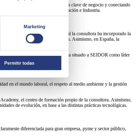
nteligente para dar respuesta a retos clave de negocio y conectando
e tipo de soluciones en Salud, Educación e Industria.
Marketing
de las firmas
NTS
, a través de la cual la consultora ha incorporado la
 su oferta SAP y de infraestructuras. Asimismo, en España, la
ábrico.
sultora en Euskadi, y
Clariba
, que ha situado a SEIDOR como líder
Permitir todas
dad en el mundo laboral, el respeto al medio ambiente y la gestión
 Academy, el centro de formación propio de la consultora. Asimismo,
idades de evolución, en base a las distintas prácticas tecnológicas.
 claramente diferenciada para gran empresa, pyme y sector público,