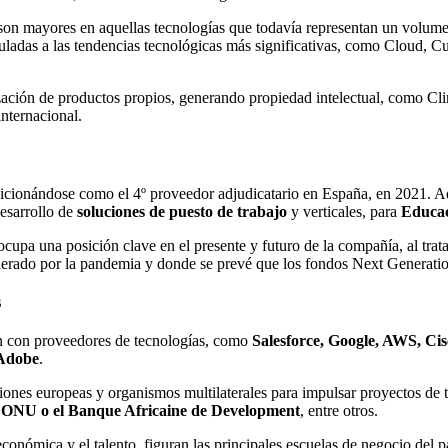
nto son mayores en aquellas tecnologías que todavía representan un volu
uladas a las tendencias tecnológicas más significativas, como Cloud,
ación de productos propios, generando propiedad intelectual, como Cli
internacional.
cionándose como el 4º proveedor adjudicatario en España, en 2021. Ade
desarrollo de
soluciones de puesto de trabajo
y verticales, para
Educac
cupa una posición clave en el presente y futuro de la compañía, al trata
celerado por la pandemia y donde se prevé que los fondos Next Generati
s
n con proveedores de tecnologías, como
Salesforce, Google, AWS, Ci
 Adobe
.
ciones europeas y organismos multilaterales para impulsar proyectos de
 ONU o el Banque Africaine de Development
, entre otros.
 económica y el talento, figuran las principales escuelas de negocio del 