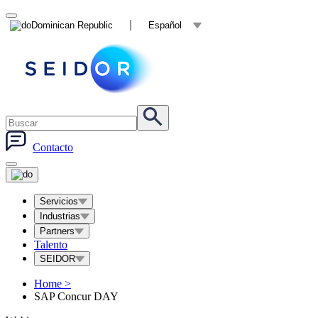
Dominican Republic
Español
Contacto
Servicios
Industrias
Partners
Talento
SEIDOR
Home
>
SAP Concur DAY