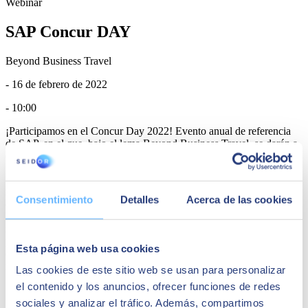
Webinar
SAP Concur DAY
Beyond Business Travel
- 16 de febrero de 2022
- 10:00
¡Participamos en el Concur Day 2022! Evento anual de referencia
de SAP, en el que, bajo el lema Beyond Business Travel, se darán a
conocer todas las novedades y tendencias del Travel & Expense.
SEIDOR es patrocinador Gold y, además, participará en la mesa
redonda sobre el impacto de la gestión de viajes y gastos en las
Consentimiento
Detalles
Acerca de las cookies
organizaciones, de la mano de Sergio Iznajar Martín, responsable de
la división de SAP Concur en Seidor y Raquel Vaquero, travel
manager en Gestamp, empresa caso de éxito de Seidor. También
participarán Sergio Ortega, head of BBVA pivot commercial cards
Esta página web usa cookies
en BBVA y Silvia Mancha, Sales Manager SAP Concur, quien
moderará la mesa redonda.
Las cookies de este sitio web se usan para personalizar
el contenido y los anuncios, ofrecer funciones de redes
sociales y analizar el tráfico. Además, compartimos