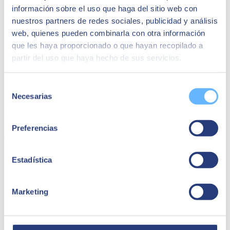
información sobre el uso que haga del sitio web con
nuestros partners de redes sociales, publicidad y análisis
web, quienes pueden combinarla con otra información
que les haya proporcionado o que hayan recopilado a
partir del uso que haya hecho de sus servicios.
Selección
Necesarias
de
consentimiento
QUIÉNES SOMOS
Preferencias
Estadística
Sobre SEIDOR
Noticias
Blog
Marketing
Nuestras oficinas
Talento
Premios
Certificaciones