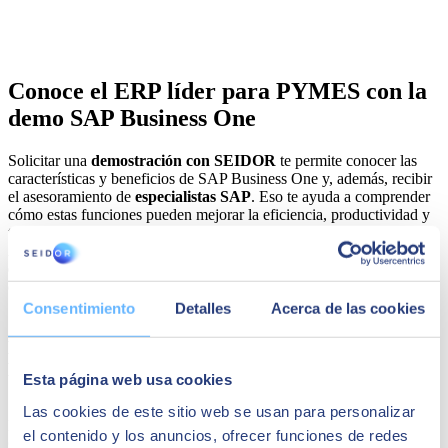
Conoce el ERP líder para PYMES con la
demo SAP Business One
Solicitar una
demostración con SEIDOR
te permite conocer las
características y beneficios de SAP Business One y, además, recibir
el asesoramiento de
especialistas SAP
. Eso te ayuda a comprender
cómo estas funciones pueden mejorar la eficiencia, productividad y
toma de decisiones dentro de tu empresa.
A continuación, te mostramos algunos
aspectos que podrás
explorar
al solicitar acceso a la plataforma y por qué es importante
descubrir estas funcionalidades dentro del ERP.
Consentimiento
Detalles
Acerca de las cookies
Las principales características y beneficios de SAP
Business One
Esta página web usa cookies
Las cookies de este sitio web se usan para personalizar
Lo primero que vas a obtener al
iniciar la demo de SAP Business
el contenido y los anuncios, ofrecer funciones de redes
One
es una visión global de sus características. Te aseguramos que