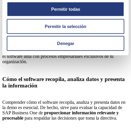
concretas y cambiantes de tu empresa.
Permitir todas
Ejemplos prácticos de procesos específicos
Permitir la selección
¿Podrá SAP Business One gestionar los procesos específicos de mi
negocio? Nosotros sabemos que este ERP es como
un traje hecho
Denegar
a medida para tu empresa
. Sin embargo, al explorar ejemplos
prácticos durante la demo te resultará más sencillo vislumbrar cómo
el software lidia con procesos empresariales exclusivos de tu
organización.
Cómo el software recopila, analiza datos y presenta
la información
Comprender cómo el software recopila, analiza y presenta datos en
la demo es esencial. De hecho, sirve para evaluar la capacidad de
SAP Business One de
proporcionar información relevante y
procesable
para respaldar las decisiones que toma la directiva.