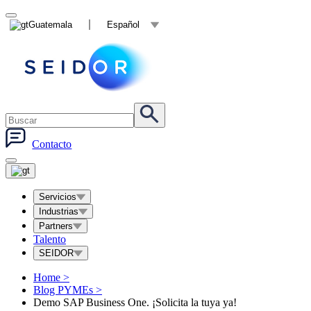
Guatemala
Español
Contacto
Servicios
Industrias
Partners
Talento
SEIDOR
Home
>
Blog PYMEs
>
Demo SAP Business One. ¡Solicita la tuya ya!