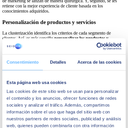
de marketing se lanzan de manera quirúrgica. Y, segundo, se les
retiene con la mejor experiencia de cliente basada en los
conocimientos adquiridos.
Personalización de productos y servicios
La clusterización identifica los criterios de cada segmento de
clientes. Así, es más sencillo
personalizar los productos y
servicios
para adaptarlos a cada tipo de consumidor. Es bien sabido
que la personalización basada en datos aumenta la satisfacción del
cliente, así como su lealtad a la marca.
Consentimiento
Detalles
Acerca de las cookies
Desarrollo óptimo de campañas de marketing y
ventas
Finalmente, la clusterización respalda las estrategias de marketing y
Esta página web usa cookies
ventas al
identificar grupos homogéneos de clientes.
Solo así se
Las cookies de este sitio web se usan para personalizar
logran mensajes más específicos y campañas más efectivas,
optimizando la captación y retención de clientes al dirigirse con
el contenido y los anuncios, ofrecer funciones de redes
precisión a los segmentos adecuados y adaptar las tácticas
sociales y analizar el tráfico. Además, compartimos
comerciales en consecuencia.
información sobre el uso que haga del sitio web con
nuestros partners de redes sociales, publicidad y análisis
SEIDOR es tu socio experto en análisis de
web, quienes pueden combinarla con otra información
datos