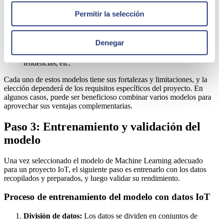
recurrentes (RNN). Usos frecuentes: análisis de imágenes de
cámaras de seguridad, reconocimiento de voz, predicciones
Permitir la selección
basadas en datos de sensores complejos.
Modelos basados en series temporales:
Específicos para
datos que tienen un componente temporal importante.
Denegar
Ejemplos son ARIMA y modelos LSTM (una forma de
RNN). Utilizados en pronóstico de demanda, seguimiento de
tendencias, etc.
Cada uno de estos modelos tiene sus fortalezas y limitaciones, y la
elección dependerá de los requisitos específicos del proyecto. En
algunos casos, puede ser beneficioso combinar varios modelos para
aprovechar sus ventajas complementarias.
Paso 3: Entrenamiento y validación del
modelo
Una vez seleccionado el modelo de Machine Learning adecuado
para un proyecto IoT, el siguiente paso es entrenarlo con los datos
recopilados y preparados, y luego validar su rendimiento.
Proceso de entrenamiento del modelo con datos IoT
División de datos:
Los datos se dividen en conjuntos de