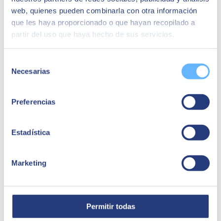
categorías, detectar patrones, entre otros.
web, quienes pueden combinarla con otra información
Analizar el tipo de datos:
Considerar la naturaleza de los
que les haya proporcionado o que hayan recopilado a
datos (numéricos, categóricos, temporales, etc.) y su estructura
(datos de series temporales, imágenes, sonido, etc.).
partir del uso que haya hecho de sus servicios.
Requisitos de rendimiento:
Evaluar la necesidad de rapidez
en las predicciones, la importancia de la interpretabilidad del
modelo y los recursos computacionales disponibles.
Selección
Necesarias
de
Modelos comunes en proyectos IoT
consentimiento
Modelos de regresión:
Utilizados para predecir valores
Preferencias
numéricos continuos. Ejemplos incluyen la regresión lineal y
la regresión logística. Aplicaciones comunes: predicción de la
demanda energética, estimación de la vida útil de
Estadística
componentes, etc.
Modelos de clasificación:
Diseñados para clasificar datos en
categorías predefinidas. Ejemplos comunes son los árboles de
decisión, máquinas de soporte vectorial (SVM) y k-nearest
Marketing
neighbors (KNN). Aplicaciones típicas: detección de fallos en
equipos, identificación de patrones de uso anormales, etc.
Redes neuronales y Deep Learning:
Adecuados para tareas
complejas como el procesamiento de imágenes, sonido y
datos de series temporales. Incluyen modelos como redes
Permitir todas
neuronales convolucionales (CNN) y redes neuronales