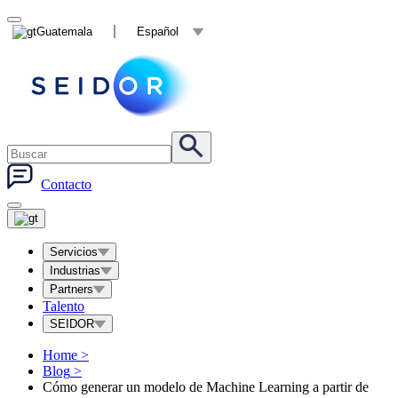
Guatemala
Español
Contacto
Servicios
Industrias
Partners
Talento
SEIDOR
Home
>
Blog
>
Cómo generar un modelo de Machine Learning a partir de