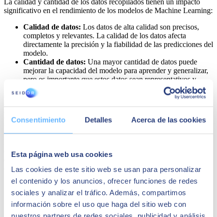
La calidad y cantidad de los datos recopilados tienen un impacto
significativo en el rendimiento de los modelos de Machine Learning:
Calidad de datos:
Los datos de alta calidad son precisos,
completos y relevantes. La calidad de los datos afecta
directamente la precisión y la fiabilidad de las predicciones del
modelo.
Cantidad de datos:
Una mayor cantidad de datos puede
mejorar la capacidad del modelo para aprender y generalizar,
pero es importante que estos datos sean representativos y
variados para evitar sesgos y sobreajuste.
Paso 2: Selección del modelo de Machine
Learning
Consentimiento
Detalles
Acerca de las cookies
La selección del modelo adecuado de Machine Learning es un paso
crucial en cualquier proyecto de esta índole. Esta elección depende
Esta página web usa cookies
en gran medida del tipo de datos disponibles y del objetivo
específico del proyecto.
Las cookies de este sitio web se usan para personalizar
el contenido y los anuncios, ofrecer funciones de redes
Cómo elegir el modelo adecuado
sociales y analizar el tráfico. Además, compartimos
información sobre el uso que haga del sitio web con
Entender el objetivo del proyecto:
Determinar si el proyecto
busca predecir valores numéricos, clasificar datos en
nuestros partners de redes sociales, publicidad y análisis