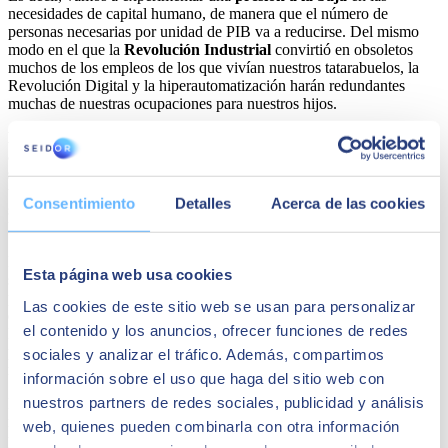
necesidades de capital humano, de manera que el número de
personas necesarias por unidad de PIB va a reducirse. Del mismo
modo en el que la
Revolución Industrial
convirtió en obsoletos
muchos de los empleos de los que vivían nuestros tatarabuelos, la
Revolución Digital y la hiperautomatización harán redundantes
muchas de nuestras ocupaciones para nuestros hijos.
La diferencia
es que el proceso que antes llevó más de un siglo
ahora probablemente será una realidad en pocas décadas. La
segunda diferencia
es que antes fundamentalmente afectó a
trabajos manuales, mientras que la hiperautomatización afectará no
Consentimiento
Detalles
Acerca de las cookies
sólo a los empleos de la industria, sino también a los de servicios y a
los trabajadores del conocimiento.
El reto es que los beneficios de la automatización reviertan en la
Esta página web usa cookies
sociedad cubriendo los costes de la pérdida de empleos. Para ello, es
preciso diseñar un
nuevo modelo
de estado del bienestar y del papel
Las cookies de este sitio web se usan para personalizar
del empleo en la economía, y mecanismos fiscales para financiarlos.
el contenido y los anuncios, ofrecer funciones de redes
Mecanismos como la renta básica universal pueden ayudar a evitar
parte de los riesgos sociales y servir como un medio para la
sociales y analizar el tráfico. Además, compartimos
redistribución de la riqueza generada por las máquinas.
información sobre el uso que haga del sitio web con
nuestros partners de redes sociales, publicidad y análisis
Pero no sólo tenemos que desplegar una renta mínima. Tenemos que
reinventar el sistema educativo
. El sistema actual está diseñado
web, quienes pueden combinarla con otra información
para la era industrial, en la que los empleos eran razonablemente