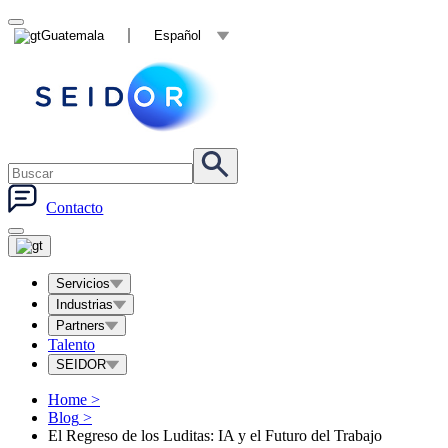
Guatemala
Español
Contacto
Servicios
Industrias
Partners
Talento
SEIDOR
Home
>
Blog
>
El Regreso de los Luditas: IA y el Futuro del Trabajo