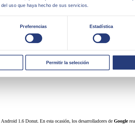
 las aplicaciones que se podían incrustar, por ejemplo, en la pantalla de 
r del uso que haya hecho de sus servicios.
lataforma Picasa.
Preferencias
Estadística
Permitir la selección
 Android 1.6 Donut. En esta ocasión, los desarrolladores de
Google
rea