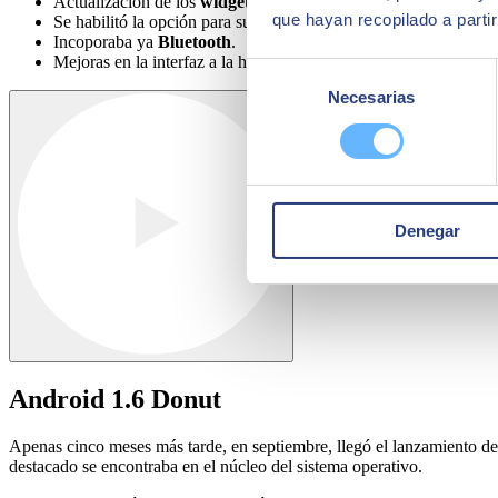
Actualización de los
widgets
: añadía las vistas en miniaturas de
que hayan recopilado a parti
Se habilitó la opción para subir vídeos a
Youtube
y fotos a la p
Incoporaba ya
Bluetooth
.
Mejoras en la interfaz a la hora de grabar y reproducir vídeos.
Selección
Necesarias
de
consentimiento
Denegar
Android 1.6 Donut
Apenas cinco meses más tarde, en septiembre, llegó el lanzamiento de
destacado se encontraba en el núcleo del sistema operativo.