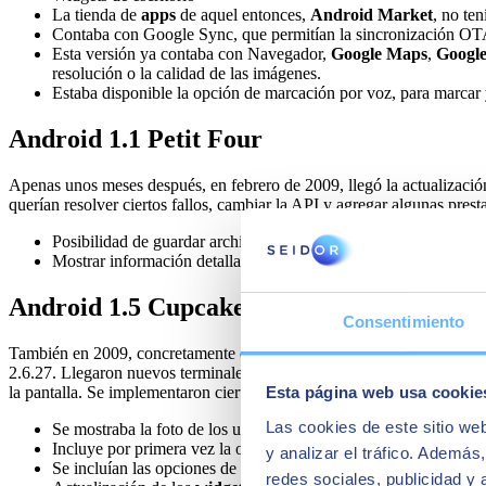
La tienda de
apps
de aquel entonces,
Android Market
, no te
Contaba con Google Sync, que permitían la sincronización OT
Esta versión ya contaba con Navegador,
Google Maps
,
Google
resolución o la calidad de las imágenes.
Estaba disponible la opción de marcación por voz, para marcar 
Android 1.1 Petit Four
Apenas unos meses después, en febrero de 2009, llegó la actualizació
querían resolver ciertos fallos, cambiar la API y agregar algunas pres
Posibilidad de guardar archivos adjuntos en los mensajes.
Mostrar información detallada de los negocios que los usuarios
Android 1.5 Cupcake
Consentimiento
También en 2009, concretamente el 27 de abril, lanzaron la actualiza
2.6.27. Llegaron nuevos terminales, como el HTC Magic o el HTC m
la pantalla. Se implementaron ciertas mejoras en la interfaz, al tiempo
Esta página web usa cookie
Las cookies de este sitio we
Se mostraba la foto de los usuarios en los contactos.
Incluye por primera vez la opción de autorotación de la pantalla
y analizar el tráfico. Ademá
Se incluían las opciones de copiar y pegar al utilizar el navega
redes sociales, publicidad y