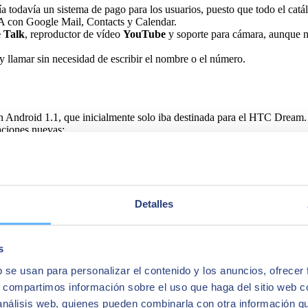
nía todavía un sistema de pago para los usuarios, puesto que todo el catá
A con Google Mail, Contacts y Calendar.
 Talk
, reproductor de vídeo
YouTube
y soporte para cámara, aunque no
y llamar sin necesidad de escribir el nombre o el número.
n Android 1.1, que inicialmente solo iba destinada para el HTC Dream. 
taciones nuevas:
 podían ver a través de Google Maps.
Detalles
ción Android 1.5 Cupcake, la primera que utilizó de forma oficial un n
yTouch 3G, que ya incorporaban algo novedoso: la
pantalla touchscr
 que contenía nuevas características.
s
b se usan para personalizar el contenido y los anuncios, ofrecer
.
s, compartimos información sobre el uso que haga del sitio web 
dor web.
 análisis web, quienes pueden combinarla con otra información q