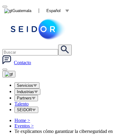
Guatemala
Español
Contacto
Servicios
Industrias
Partners
Talento
SEIDOR
Home
>
Eventos
>
Te explicamos cómo garantizar la ciberseguridad en