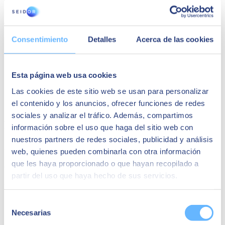
AGENDA
Consentimiento
Detalles
Acerca de las cookies
Cómo garantizar la ciberseguridad en dispositivos
corporativos (endpoints).
Identificación de riesgos en los endpoints (ordenadores,
móviles, etc.).
Esta página web usa cookies
Estrategias de seguridad en los endpoints del smart
workplace.
Las cookies de este sitio web se usan para personalizar
Casos reales: retos, objetivos y beneficios.
el contenido y los anuncios, ofrecer funciones de redes
Conclusiones y recomendaciones.
sociales y analizar el tráfico. Además, compartimos
Ponentes:
información sobre el uso que haga del sitio web con
nuestros partners de redes sociales, publicidad y análisis
Juan Hidalgo
web, quienes pueden combinarla con otra información
que les haya proporcionado o que hayan recopilado a
Cybersecurity Business Unit Director
partir del uso que haya hecho de sus servicios.
Fernando Urien
Selección
Digital Workplace Technical Director
Necesarias
de