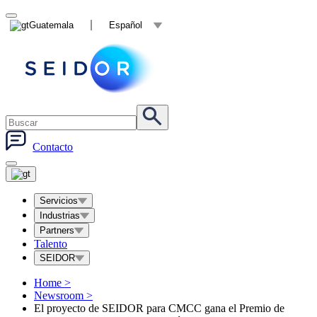
Guatemala
Español
Contacto
Servicios
Industrias
Partners
Talento
SEIDOR
Home
>
Newsroom
>
El proyecto de SEIDOR para CMCC gana el Premio de