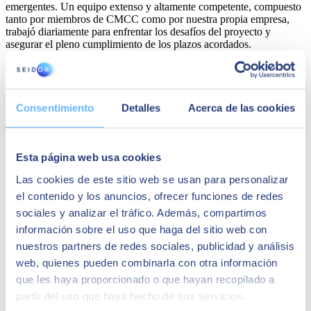
emergentes. Un equipo extenso y altamente competente, compuesto
tanto por miembros de CMCC como por nuestra propia empresa,
trabajó diariamente para enfrentar los desafíos del proyecto y
asegurar el pleno cumplimiento de los plazos acordados.
Un reconocimiento a la innovación: los
SAP Quality Awards 2024
Consentimiento
Detalles
Acerca de las cookies
Ahora, ganar los SAP Quality Awards 2024 en la categoría de
Tiempo Rápido para el Valor reconoce el compromiso y la
efectividad del enfoque de SEIDOR para guiar a las empresas a
Esta página web usa cookies
través de la transformación digital y, más específicamente, el éxito
de aprovechar las tecnologías innovadoras ofrecidas por SAP para
Las cookies de este sitio web se usan para personalizar
mejorar la eficiencia interna y acelerar el tiempo de valor para el
el contenido y los anuncios, ofrecer funciones de redes
cliente CMCC.
sociales y analizar el tráfico. Además, compartimos
Además, además de optimizar los procesos internos de CMCC, el
información sobre el uso que haga del sitio web con
proyecto hizo que la organización fuera más eficiente y estuviera
lista para enfrentar los desafíos futuros.
nuestros partners de redes sociales, publicidad y análisis
web, quienes pueden combinarla con otra información
El Premio de Calidad SAP 2024 fue presentado el 17 de octubre de
que les haya proporcionado o que hayan recopilado a
2024 en la ceremonia final del evento SAP NOW 2024 en Milán,
Italia, confirmando aún más el liderazgo de SEIDOR en innovación
partir del uso que haya hecho de sus servicios.
tecnológica.