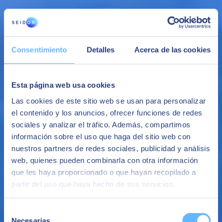
se puede implementar en cuestión de minutos utilizando sistemas
IBM.
Protección de datos
Consentimiento
Detalles
Acerca de las cookies
Simplificamos la protección de datos en todas las realidades de
negocio, tanto si están alojados en entornos físicos, virtuales,
definidos por software o en entornos multicloud.
Esta página web usa cookies
Disponibilidad del dato
Las cookies de este sitio web se usan para personalizar
En sCloud, la nube de SEIDOR, disponemos de almacenamiento
el contenido y los anuncios, ofrecer funciones de redes
IBM COS, ponemos las copias a disposición de los usuarios de
sociales y analizar el tráfico. Además, compartimos
datos cuando y donde las necesiten sin cargos adicionales.
información sobre el uso que haga del sitio web con
Beneficios
nuestros partners de redes sociales, publicidad y análisis
web, quienes pueden combinarla con otra información
Mayor flexibilidad
que les haya proporcionado o que hayan recopilado a
partir del uso que haya hecho de sus servicios.
Las organizaciones pueden usar una combinación de la
infraestructura existente y las soluciones en cloud para balancear
cargas de trabajo.
Selección
Necesarias