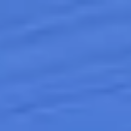
Guatemala
Español
Contacto
Servicios
Industrias
Partners
Talento
SEIDOR
Home
>
Storage tradicional y Cloud Object Storage