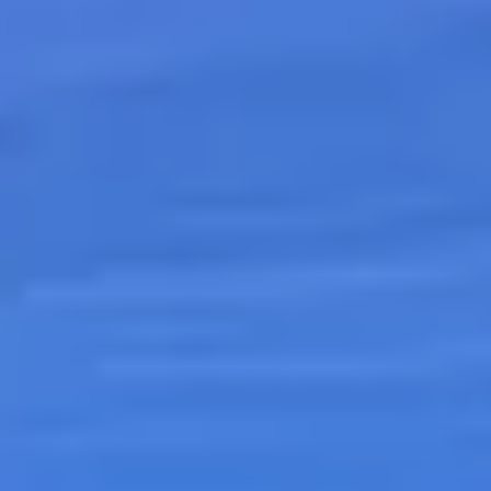
TECHNOLOGY MANAGEMENT
IBM Cloud Object Storage: Soluciones
Storage
SEIDOR e IBM ofrecen el porfolio de soluciones de Storage más
amplio y sólido del mercado, que cubre las necesidades de todo tipo
de organizaciones.
TECHNOLOGY MANAGEMENT
IBM Cloud Object Storage: Soluciones Storage
SEIDOR e IBM ofrecen el porfolio de soluciones de Storage más
amplio y sólido del mercado, que cubre las necesidades de todo tipo
de organizaciones.
SEIDOR e IBM ofrecen el porfolio de soluciones de Storage más
amplio y sólido del mercado.
Diferentes soluciones de almacenamiento para las nuevas cargas de
trabajo, por un lado, disponemos de almacenamiento tradicional con
IBM FlashSystem y, por el otro, almacenamiento de objetos con
IBM Cloud Object Storage, o IBM COS.