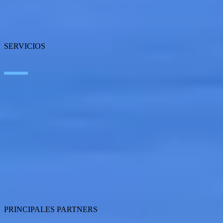
Nuestras oficinas
Talento
Premios
Certificaciones
SERVICIOS
Inteligencia Artificial
Edge Technologies
Customer Experience
Employee Experience
ERP Ecosystem
Data
Cloud
Application Modernization
Connectivity
Cybersecurity
SEIDOR Products
PRINCIPALES PARTNERS