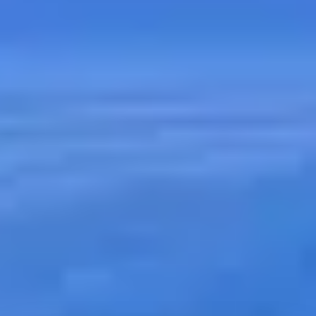
Es necesario disponer de la escalabilidad necesaria y las garantías de
que una organización con un rápido crecimiento de datos no
estructurados no sobrepase la capacidad de su infraestructura de
almacenamiento.
Almacenamiento para el futuro
Las empresas de hoy necesitan simplificar la gestión y la
reutilización de datos, controlar los costes de almacenamiento,
reducir el riesgo y garantizar el
compliance
en torno al dato.
Modern Data Protection
Cualquier organización debe proteger sus datos ante manipulaciones
indebidas. La funcionalidad WORM de IBM COS dispone de las
medidas de seguridad óptimas, lo que lo convierte en el
almacenamiento ideal para alojar los backups, o copias de seguridad,
de las empresas.
Protección de Datos Segura
Recuperación de datos
Desde SEIDOR ofrecemos soluciones de recuperación y
reutilización de datos para entornos virtuales y bases de datos, que