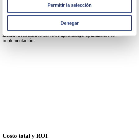
con mano de obra artificial, liberando recursos para otras áreas del
Permitir la selección
negocio".
Denegar
Finalmente, considera el nivel de
capacidad y adopción
de los
usuarios que utilizarán el sistema. Un ERP con una
interfaz
intuitiva
reducirá la curva de aprendizaje, optimizando la
implementación.
Costo total y ROI