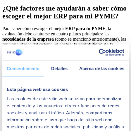
¿Qué factores me ayudarán a saber cómo
escoger el mejor ERP para mi PYME?
Para saber cómo escoger el mejor
ERP para tu PYME
, la
evaluación debe centrarse en cuatro pilares principales: las
necesidades de la empresa
(como se mencionó anteriormente), las
funcionalidades del sistema, el
coste y la rentabilidad de la
inversión (ROI)
y la selección del
partner tecnológico
encargado
de la implementación.
Consentimiento
Detalles
Acerca de las cookies
Definición de necesidades empresariales
Como punto de partida, la clave para saber cómo escoger el mejor
Esta página web usa cookies
ERP para tu PYME
está en definir las necesidades empresariales.
Las cookies de este sitio web se usan para personalizar
Este análisis se realiza de manera más exhaustiva una vez que hayas
escogido un
partner tecnológico
, pero es útil evaluar
el contenido y los anuncios, ofrecer funciones de redes
preliminarmente los
procesos críticos,
las aspiraciones futuras y los
sociales y analizar el tráfico. Además, compartimos
requerimientos específicos de tu sector.
información sobre el uso que haga del sitio web con
nuestros partners de redes sociales, publicidad y análisis
Por ejemplo, sectores como el
químico
o el
cosmético
, que están