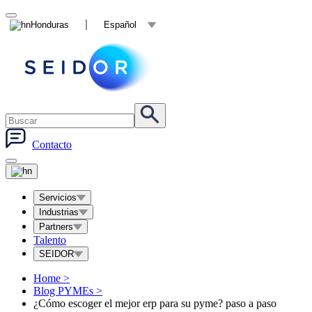
Honduras
Español
Contacto
Servicios
Industrias
Partners
Talento
SEIDOR
Home
>
Blog PYMEs
>
¿Cómo escoger el mejor erp para su pyme? paso a paso