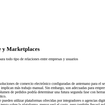
 Marketplaces
ara todo tipo de relaciones entre empresas y usuarios
oluciones de comercio electrónico configuradas de antemano para el sect
ue implican más trabajo manual. Sin embargo, son adecuadas para empre
olumen de pedidos podría determinar una futura segunda fase con herram
tico.
se pueden utilizar plataformas ofrecidas por integradores o agencias digi
tenga sobre la plataforma, menor será el costo, pero también llevará más