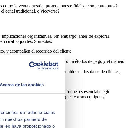
os como la venta cruzada, promociones o fidelización, entre otros?
 el canal tradicional, o viceversa?
as implicaciones organizativas. Sin embargo, antes de explorar
e en cuatro partes
. Son estas:
cto, y acompañen el recorrido del cliente.
s precios.
ividad del cliente, las integraciones con métodos de pago y el manejo
atos de productos, precios, stock, cambios en los datos de clientes,
Acerca de las cookies
 el crecimiento posterior.
En este enfoque, es esencial elegir
ntido, debido a su situación tecnológica y a sus equipos y
 funciones de redes sociales
con nuestros partners de
ue les haya proporcionado o