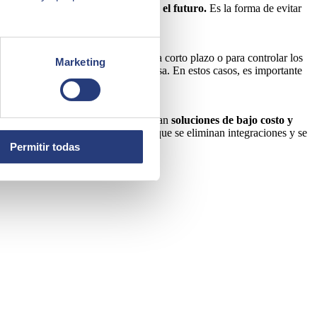
s
puede ahorrar tiempo y costos en el futuro.
Es la forma de evitar
n a nuestras necesidades.
ntas en línea, ya sea para objetivos a corto plazo o para controlar los
Marketing
or las implicaciones para la empresa. En estos casos, es importante
ión a largo plazo. Más bien, se buscan
soluciones de bajo costo y
en aproximadamente un 50 o 75%, ya que se eliminan integraciones y se
Permitir todas