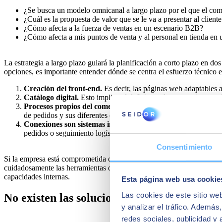
¿Se busca un modelo omnicanal a largo plazo por el que el comer
¿Cuál es la propuesta de valor que se le va a presentar al cliente 
¿Cómo afecta a la fuerza de ventas en un escenario B2B?
¿Cómo afecta a mis puntos de venta y al personal en tienda en
La estrategia a largo plazo guiará la planificación a corto plazo en do
opciones, es importante entender dónde se centra el esfuerzo técnico 
Creación del front-end.
Es decir, las páginas web adaptables a
Catálogo digital.
Esto implica el definir productos, variantes, 
Procesos propios del comercio electrónico.
Hablamos de aspec
de pedidos y sus diferentes estados.
Conexiones son sistemas internos de la empresa.
Esta vincula
pedidos o seguimiento logístico, entre otros.
Consentimiento
Si la empresa está comprometida con la digitalización, a pesar de busc
cuidadosamente las herramientas que se adapten mejor al contexto tecn
capacidades internas.
Esta página web usa cookie
Las cookies de este sitio we
No existen las soluciones universales para u
y analizar el tráfico. Ademá
redes sociales, publicidad y