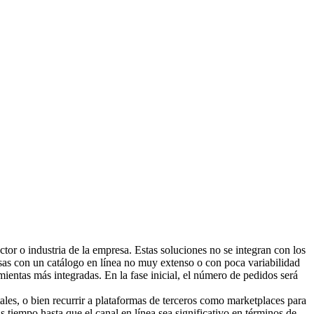
or o industria de la empresa. Estas soluciones no se integran con los
sas con un catálogo en línea no muy extenso o con poca variabilidad
ientas más integradas. En la fase inicial, el número de pedidos será
tales, o bien recurrir a plataformas de terceros como marketplaces para
 tiempo hasta que el canal en línea sea significativo en términos de