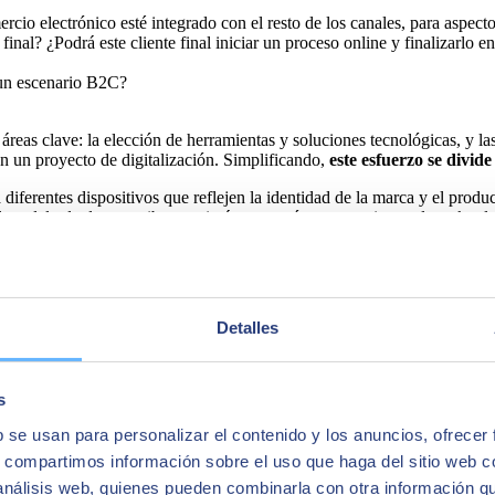
cio electrónico esté integrado con el resto de los canales, para aspect
final? ¿Podrá este cliente final iniciar un proceso online y finalizarlo en
 un escenario B2C?
s áreas clave: la elección de herramientas y soluciones tecnológicas, y l
en un proyecto de digitalización. Simplificando,
este esfuerzo se divid
 diferentes dispositivos que reflejen la identidad de la marca y el produ
el modelo de datos, atributos e imágenes, así como gestionar el stock y lo
tos como las promociones a aplicar o las sugerencias basadas en la act
ción permite el flujo de información diversa, como la actualización de d
Detalles
ar objetivos a corto plazo,
las soluciones elegidas no deberían limitar
ológico actual y futuro de la empresa. Cada empresa es única en este se
s
b se usan para personalizar el contenido y los anuncios, ofrecer
na estrategia digital
s, compartimos información sobre el uso que haga del sitio web 
 análisis web, quienes pueden combinarla con otra información q