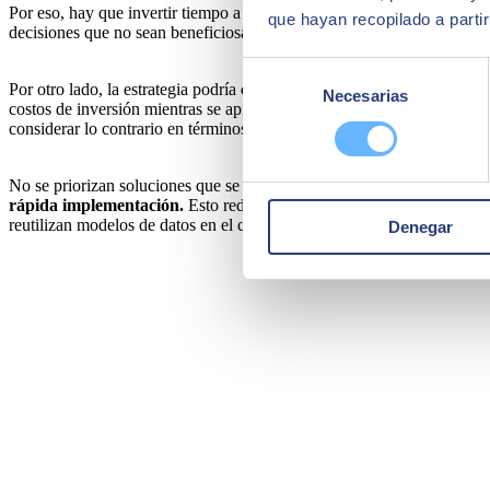
Por eso, hay que invertir tiempo a elegir bien. Aunque parezca contra
que hayan recopilado a parti
decisiones que no sean beneficiosas para la empresa. Para romper la
b
Selección
Por otro lado, la estrategia podría
centrarse únicamente en el corto 
Necesarias
de
costos de inversión mientras se aprende en el proceso. Se asume que 
consentimiento
considerar lo contrario en términos tecnológicos.
No se priorizan soluciones que se integren con los sistemas actuales,
rápida implementación.
Esto reducirá significativamente el esfuerz
reutilizan modelos de datos en el catálogo y plantillas de diseño web.
Denegar