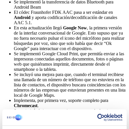
Se implementó la transferencia de datos Bluetooth para
Android Beam
El códec Fraunhofer FDK AAC pasa a ser estándar en
Android
y aporta codificación/decodificación de canales
AAC 5.1.
En esta actualización llegó
Google Now
, la primera versión
de la interfaz conversacional de Google. Esto supuso que ya
no fuera necesario pulsar el icono del micrófono para realizar
búsquedas por voz, sino que solo había que decir “Ok
Google” para interactuar con el dispositivo.
Se implementó Google Cloud Print, que permitía enviar a las
impresoras conectadas aquellos documentos, fotos o páginas
web que quisiéramos imprimir, directamente desde el
smartphone o la tableta.
Se incluyó una mejora para que, cuando el terminal recibiese
una llamada de un número de teléfono que no estuviera en la
lista de contactos, el dispositivo buscara coincidencias con los
números de las empresas que estuvieran presentes en una lista
local de Google Maps.
Implementa, por primera vez, soporte completo para
Chromecast
.
Se optimizó el sistema operativo para que solo funcionase con
512 MB de RAM.
Android 4.4 KitKat