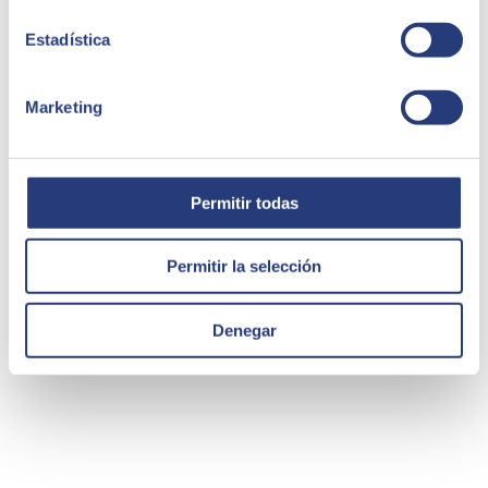
Se añade soporte
Bluetooth HID
, lo que permite sincronizar
hasta 7 dispositivos.
Estadística
Esta versión de Android incorpora soporte para infrarrojos,
por lo que, entre otras funcionalidades, se puede utilizar el
dispositivo como mando a distancia para el televisor.
Android 4.4 incluye la suite ofimática QuickOffice.
Marketing
Permitir todas
Permitir la selección
Denegar