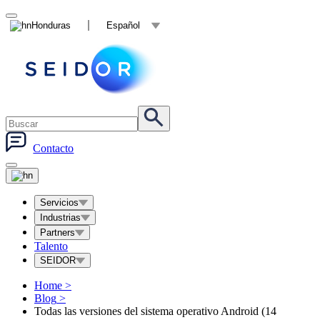
Honduras
Español
Contacto
Servicios
Industrias
Partners
Talento
SEIDOR
Home
>
Blog
>
Todas las versiones del sistema operativo Android (14