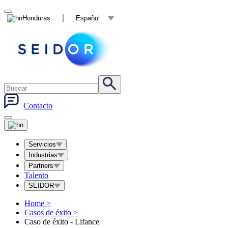
Honduras
Español
Contacto
Servicios
Industrias
Partners
Talento
SEIDOR
Home
>
Casos de éxito
>
Caso de éxito - Lifance