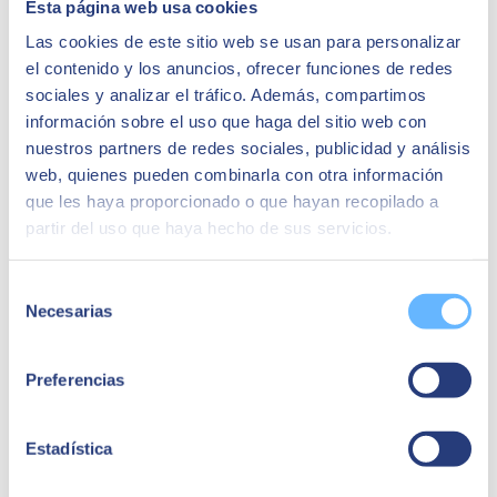
Esta página web usa cookies
Las cookies de este sitio web se usan para personalizar
Antonio J. Díaz Martín
el contenido y los anuncios, ofrecer funciones de redes
Gerente
sociales y analizar el tráfico. Además, compartimos
“Nuestro sistema de trabajo al basarse en
información sobre el uso que haga del sitio web con
certificados, y en varios criterios normativos hace
nuestros partners de redes sociales, publicidad y análisis
necesario un ERP como SAP Business One”
web, quienes pueden combinarla con otra información
que les haya proporcionado o que hayan recopilado a
Casos de éxito relacionados:
partir del uso que haya hecho de sus servicios.
Selección
Necesarias
de
consentimiento
Preferencias
Estadística