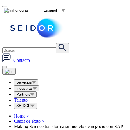
Honduras
Español
Contacto
Servicios
Industrias
Partners
Talento
SEIDOR
Home
>
Casos de éxito
>
Making Science transforma su modelo de negocio con SAP