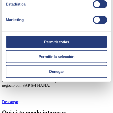
Estadística
Marketing
Permitir todas
Permitir la selección
Caso de éxito Making Science
Denegar
Descubre más sobre cómo Making Science transforma su modelo de
negocio con SAP S/4 HANA.
Descargar
Quizá te puede interesar