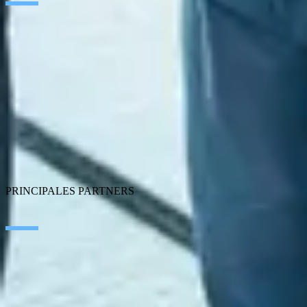
Inteligencia Artificial
Edge Technologies
Customer Experience
Employee Experience
ERP Ecosystem
Data
Cloud
Application Modernization
Connectivity
Cybersecurity
SEIDOR Products
PRINCIPALES PARTNERS
SAP
Microsoft
IBM
Adobe