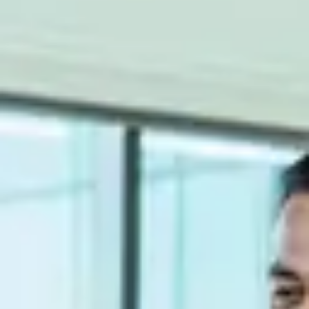
Ciclo de Vida del producto
El design-to-market y el cumplimiento normativo son objetivos
fundamentales para las organizaciones, que marcan el soporte al
ciclo de vida del producto.
Ciclo de Vida del producto
El design-to-market y el cumplimiento normativo son objetivos
fundamentales para las organizaciones, que marcan el soporte al
ciclo de vida del producto.
En los sectores de industrias discretas de manufacturing mecánico o
construcción, trabajamos junto a ingeniería, para proporcionar las
mejores soluciones. En las industrias con componentes químicos o
de procesos, con compliance y formulación.
Soluciones PLM
SEIDOR cuenta con un centro de competencia en soluciones PLM
para dar una respuesta completa a las necesidades del departamento
de ingeniería de producto / Oficina técnica: