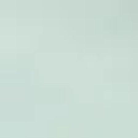
Honduras
Español
Contacto
Servicios
Industrias
Partners
Talento
SEIDOR
Home
>
ERP Ecosystem
>
Ciclo de Vida del producto