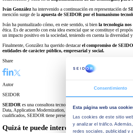
Iván González
ha intervenido a continuación en representación de
S
mención surge de la
apuesta de SEIDOR por el humanismo tecnol
Iván ha puntualizado cómo, en este sentido, si bien
la tecnología nos
ética. Es de acuerdo con esta idea esencial que se constituye el prop
un impacto positivo en la sociedad, teniendo en cuenta la diversidad y
Finalmente, González ha querido destacar
el compromiso de SEIDOR 
entidades de carácter público, empresarial y social.
Share
Autor
Consentimiento
SEIDOR
SEIDOR
es una consultora tecnológica que ofrece un portafolio int
Esta página web usa cookie
Data, Application Modernization, Cloud, Conectividad y Cibersegurida
cualificados, SEIDOR tiene presencia directa en 45 países de Europa, 
Las cookies de este sitio we
y analizar el tráfico. Ademá
Quizá te puede interesar
redes sociales, publicidad y