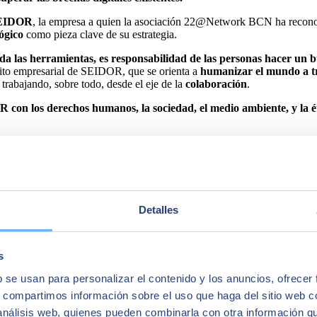
EIDOR
, la empresa a quien la asociación 22@Network BCN ha recono
ógico
como pieza clave de su estrategia.
 da las herramientas, es responsabilidad de las personas hacer un b
ósito empresarial de SEIDOR, que se orienta a
humanizar el mundo a tr
 trabajando, sobre todo, desde el eje de la
colaboración
.
con los derechos humanos, la sociedad, el medio ambiente, y la ét
Detalles
egral de soluciones y servicios que cubren los ámbitos de Inteligencia 
s
d. Con una facturación de 894 millones de euros en el ejercicio 2023 
América Latina, Estados Unidos, Oriente Medio, África y Asia. La consul
b se usan para personalizar el contenido y los anuncios, ofrecer
s, compartimos información sobre el uso que haga del sitio web 
 análisis web, quienes pueden combinarla con otra información q