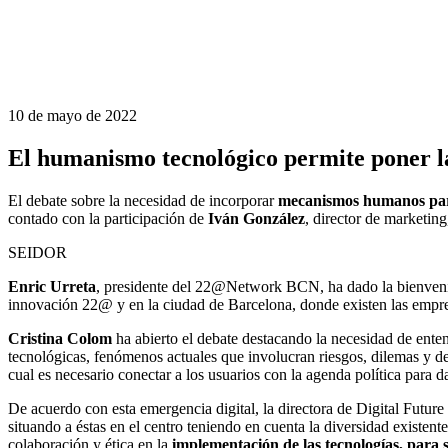
10 de mayo de 2022
El humanismo tecnológico permite poner la 
El debate sobre la necesidad de incorporar
mecanismos humanos para
contado con la participación de
Iván González
, director de marketi
SEIDOR
Enric Urreta
, presidente del 22@Network BCN, ha dado la bienvenida 
innovación 22@ y en la ciudad de Barcelona, donde existen las empresa
Cristina Colom
ha abierto el debate destacando la necesidad de en
tecnológicas, fenómenos actuales que involucran riesgos, dilemas y d
cual es necesario conectar a los usuarios con la agenda política para d
De acuerdo con esta emergencia digital, la directora de Digital Future
situando a éstas en el centro teniendo en cuenta la diversidad existen
colaboración y ética en la
implementación de las tecnologías, para s