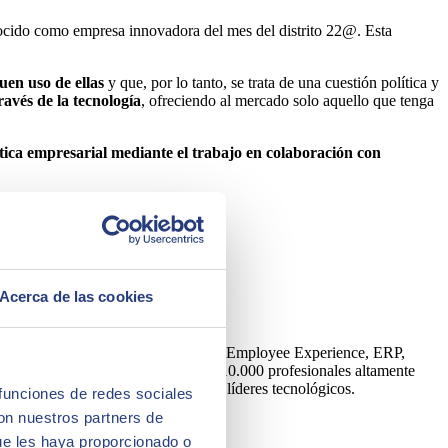
cido como empresa innovadora del mes del distrito 22@. Esta
uen uso de ellas
y que, por lo tanto, se trata de una cuestión política y
avés de la tecnología
, ofreciendo al mercado solo aquello que tenga
ica empresarial mediante el trabajo en colaboración con
Acerca de las cookies
Artificial, Edge, Customer Experience, Employee Experience, ERP,
y una plantilla formada por más de 10.000 profesionales altamente
tora es partner de los principales líderes tecnológicos.
 funciones de redes sociales
con nuestros partners de
ue les haya proporcionado o