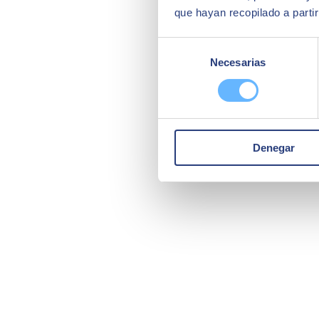
que hayan recopilado a parti
Selección
Necesarias
de
consentimiento
Denegar