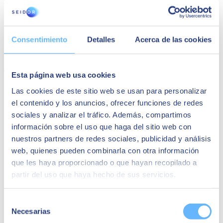
Autor
SEIDOR
SEIDOR
es una consultora tecnológica que ofrece un portafolio
Consentimiento
Detalles
Acerca de las cookies
integral de soluciones y servicios que cubren los ámbitos de
Inteligencia Artificial, Edge, Customer Experience, Employee
Experience, ERP, Data, Application Modernization, Cloud,
Conectividad y Ciberseguridad. Con una facturación de 894
Esta página web usa cookies
millones de euros en el ejercicio 2023 y una plantilla formada por
más de 10.000 profesionales altamente cualificados, SEIDOR tiene
Las cookies de este sitio web se usan para personalizar
presencia directa en 45 países de Europa, América Latina, Estados
el contenido y los anuncios, ofrecer funciones de redes
Unidos, Oriente Medio, África y Asia. La consultora es partner de
sociales y analizar el tráfico. Además, compartimos
los principales líderes tecnológicos.
información sobre el uso que haga del sitio web con
Quizá te puede interesar
nuestros partners de redes sociales, publicidad y análisis
web, quienes pueden combinarla con otra información
que les haya proporcionado o que hayan recopilado a
partir del uso que haya hecho de sus servicios.
Selección
Necesarias
de