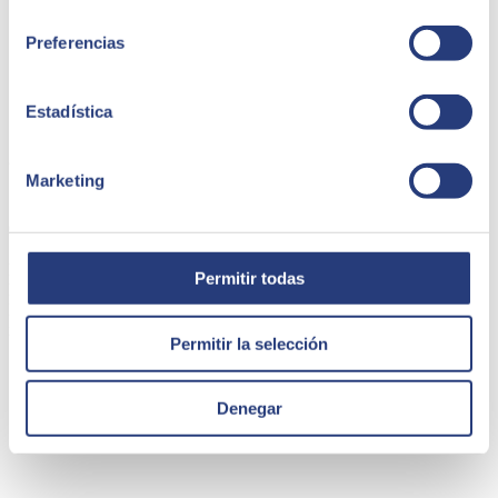
consentimiento
Preferencias
Estadística
22 de noviembre de 2024
Marketing
SEIDOR, partner estratégico del nuevo grupo de
élite de Microsoft 365 Copilot
La consultora tecnológica SEIDOR ha sido seleccionada por
Permitir todas
Microsoft para formar parte del grupo de élite del Responsible AI
Innovation Center (RAIIC), un programa que impulsa la
implementación ética y segura de tecnologías
Permitir la selección
SEIDOR
Denegar