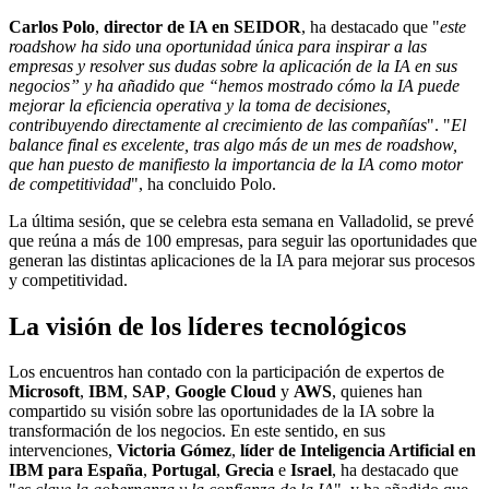
Carlos Polo
,
director de IA en SEIDOR
, ha destacado que "
este
roadshow ha sido una oportunidad única para inspirar a las
empresas y resolver sus dudas sobre la aplicación de la IA en sus
negocios” y ha añadido que “hemos mostrado cómo la IA puede
mejorar la eficiencia operativa y la toma de decisiones,
contribuyendo directamente al crecimiento de las compañías
". "
El
balance final es excelente, tras algo más de un mes de roadshow,
que han puesto de manifiesto la importancia de la IA como motor
de competitividad
", ha concluido Polo.
La última sesión, que se celebra esta semana en Valladolid, se prevé
que reúna a más de 100 empresas, para seguir las oportunidades que
generan las distintas aplicaciones de la IA para mejorar sus procesos
y competitividad.
La visión de los líderes tecnológicos
Los encuentros han contado con la participación de expertos de
Microsoft
,
IBM
,
SAP
,
Google Cloud
y
AWS
, quienes han
compartido su visión sobre las oportunidades de la IA sobre la
transformación de los negocios. En este sentido, en sus
intervenciones,
Victoria Gómez
,
líder de Inteligencia Artificial en
IBM para España
,
Portugal
,
Grecia
e
Israel
, ha destacado que