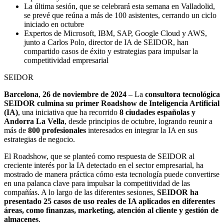
La última sesión, que se celebrará esta semana en Valladolid,
se prevé que reúna a más de 100 asistentes, cerrando un ciclo
iniciado en octubre
Expertos de Microsoft, IBM, SAP, Google Cloud y AWS,
junto a Carlos Polo, director de IA de SEIDOR, han
compartido casos de éxito y estrategias para impulsar la
competitividad empresarial
SEIDOR
Barcelona
,
26 de noviembre de 2024
– La
consultora tecnológica
SEIDOR culmina su primer Roadshow de Inteligencia Artificial
(IA)
, una iniciativa que ha recorrido
8 ciudades españolas y
Andorra La Vella
, desde principios de octubre, logrando reunir a
más de
800 profesionales
interesados en integrar la IA en sus
estrategias de negocio.
El Roadshow, que se planteó como respuesta de SEIDOR al
creciente interés por la IA detectado en el sector empresarial, ha
mostrado de manera práctica cómo esta tecnología puede convertirse
en una palanca clave para impulsar la competitividad de las
compañías. A lo largo de las diferentes sesiones,
SEIDOR ha
presentado 25 casos de uso reales de IA aplicados en diferentes
áreas, como finanzas, marketing, atención al cliente y gestión de
almacenes
.