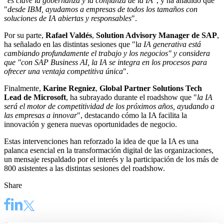
"
es clave la gobernanza y la confianza de la IA
", y ha añadido que
"
desde IBM, ayudamos a empresas de todos los tamaños con
soluciones de IA abiertas y responsables
".
Por su parte,
Rafael Valdés
,
Solution Advisory Manager de SAP
,
ha señalado en las distintas sesiones que "l
a IA generativa está
cambiando profundamente el trabajo y los negocios" y considera
que "con SAP Business AI, la IA se integra en los procesos para
ofrecer una ventaja competitiva única
".
Finalmente,
Karine Regniez
,
Global Partner Solutions Tech
Lead de Microsoft
, ha subrayado durante el roadshow que "
la IA
será el motor de competitividad de los próximos años, ayudando a
las empresas a innovar
", destacando cómo la IA facilita la
innovación y genera nuevas oportunidades de negocio.
Estas intervenciones han reforzado la idea de que la IA es una
palanca esencial en la transformación digital de las organizaciones,
un mensaje respaldado por el interés y la participación de los más de
800 asistentes a las distintas sesiones del roadshow.
Share