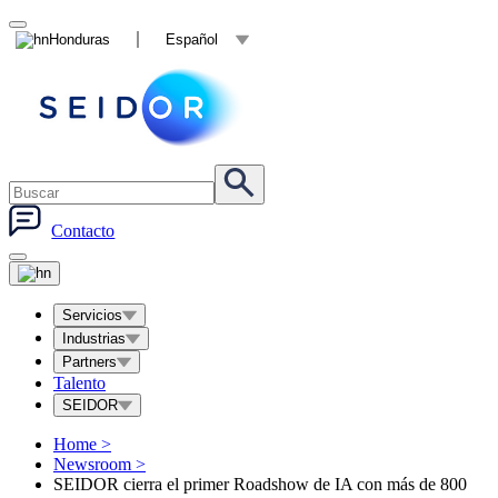
Honduras
Español
Contacto
Servicios
Industrias
Partners
Talento
SEIDOR
Home
>
Newsroom
>
SEIDOR cierra el primer Roadshow de IA con más de 800