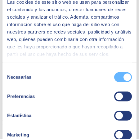
Las cookies de este sitio web se usan para personalizar
Quizá te puede interesar
el contenido y los anuncios, ofrecer funciones de redes
sociales y analizar el tráfico. Además, compartimos
información sobre el uso que haga del sitio web con
nuestros partners de redes sociales, publicidad y análisis
web, quienes pueden combinarla con otra información
que les haya proporcionado o que hayan recopilado a
partir del uso que haya hecho de sus servicios.
Selección
Necesarias
de
consentimiento
Preferencias
24 de febrero de 2025
SEIDOR Global Kick-Off Meeting 2025: una
Estadística
partitura de crecimiento y futuro
Más de 10.000 profesionales de SEIDOR, de los 45 países donde
Marketing
está presente, han sido convocados a esta cita anual de toda la