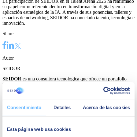
La participación de SEIDOR en el Talent Arena 2025 ha reafirmado
su papel como referente dentro en transformación digital y en la
aplicación estratégica de la IA. A través de sus ponencias, talleres y
espacios de networking, SEIDOR ha conectado talento, tecnología e
innovación.
Share
Autor
SEIDOR
SEIDOR
es una consultora tecnológica que ofrece un portafolio
integral de soluciones y servicios que cubren los ámbitos de
Inteligencia Artificial, Edge, Customer Experience, Employee
Experience, ERP, Data, Application Modernization, Cloud,
Conectividad y Ciberseguridad. Con una facturación de 894
millones de euros en el ejercicio 2023 y una plantilla formada por
Consentimiento
Detalles
Acerca de las cookies
más de 10.000 profesionales altamente cualificados, SEIDOR tiene
presencia directa en 45 países de Europa, América Latina, Estados
Unidos, Oriente Medio, África y Asia. La consultora es partner de
los principales líderes tecnológicos.
Esta página web usa cookies