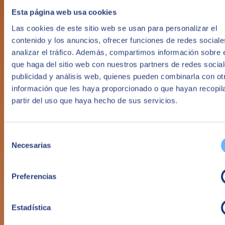
Esta página web usa cookies
Las cookies de este sitio web se usan para personalizar el
contenido y los anuncios, ofrecer funciones de redes sociale
analizar el tráfico. Además, compartimos información sobre 
que haga del sitio web con nuestros partners de redes social
publicidad y análisis web, quienes pueden combinarla con ot
información que les haya proporcionado o que hayan recopil
partir del uso que haya hecho de sus servicios.
Selección
Necesarias
de
24 de marzo de 2023
consentimiento
SEIDOR e IBM impulsan la transformación digital
Preferencias
del Port de Barcelona
La consultora tecnológica SEIDOR participa en la reforma de la
Estadística
actual plataforma digital de la infraestructura para agilizar y
automatizar los procesos de intercambio de información entre los