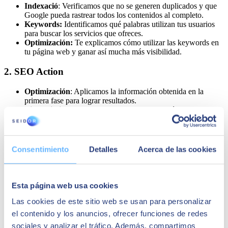
Indexació
: Verificamos que no se generen duplicados y que
Google pueda rastrear todos los contenidos al completo.
Keywords:
Identificamos qué palabras utilizan tus usuarios
para buscar los servicios que ofreces.
Optimización:
Te explicamos cómo utilizar las keywords en
tu página web y ganar así mucha más visibilidad.
2. SEO Action
Optimización
: Aplicamos la información obtenida en la
primera fase para lograr resultados.
Linkbuilding
: Estudiamos las estrategias o métodos para
obtener popularidad y visibilidad.
Continguts
: Los contenidos de tu sitio web son tan
importantes como los generados por tus redes sociales.
Consentimiento
Detalles
Acerca de las cookies
3. Seguimiento SEO
Análisis
: Se realiza un análisis continuo para conocer si todo
Esta página web usa cookies
el proceso está teniendo resultados positivos.
Monitorización
: Se redactan informes de forma periódica
Las cookies de este sitio web se usan para personalizar
para hacer un seguimiento del estado del proyecto.
Evaluación
: En caso de no conseguir los objetivos,
el contenido y los anuncios, ofrecer funciones de redes
detectaremos los problemas y buscaremos soluciones.
sociales y analizar el tráfico. Además, compartimos