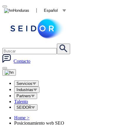
Honduras
Español
Contacto
Servicios
Industrias
Partners
Talento
SEIDOR
Home
>
Posicionamiento web SEO