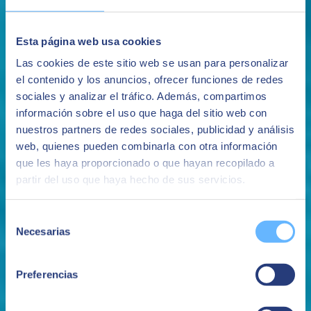
Esta página web usa cookies
Las cookies de este sitio web se usan para personalizar
el contenido y los anuncios, ofrecer funciones de redes
sociales y analizar el tráfico. Además, compartimos
información sobre el uso que haga del sitio web con
nuestros partners de redes sociales, publicidad y análisis
web, quienes pueden combinarla con otra información
que les haya proporcionado o que hayan recopilado a
Seguimiento
partir del uso que haya hecho de sus servicios.
Te ayudamos a realizar un seguimiento a medida de cada proyecto,
estableciendo las métricas y metodologías necesarias.
Selección
Necesarias
de
consentimiento
Preferencias