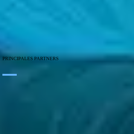
Customer Experience
Employee Experience
ERP Ecosystem
Data
Cloud
Application Modernization
Connectivity
Cybersecurity
SEIDOR Products
PRINCIPALES PARTNERS
SAP
Microsoft
IBM
Adobe
Salesforce
AWS
Google Cloud
UiPath