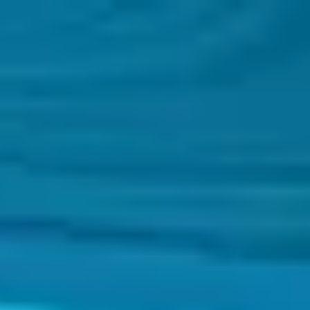
Honduras
Español
Contacto
Servicios
Industrias
Partners
Talento
SEIDOR
Home
>
Transformation
>
Oficinas de Proyectos