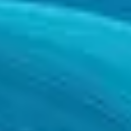
TRANSFORMATION
Oficinas de Proyectos
Contamos con equipos altamente especializados en la gestión de
proyectos, en múltiples ámbitos y sectores, que ayudan a los clientes
a conseguir las metas establecidas en sus proyectos estratégicos.
TRANSFORMATION
Oficinas de Proyectos
Contamos con equipos altamente especializados en la gestión de
proyectos, en múltiples ámbitos y sectores, que ayudan a los clientes
a conseguir las metas establecidas en sus proyectos estratégicos.
En SEIDOR, contamos con equipos altamente especializados que
dan soporte a nuestros clientes para que sus proyectos alcancen las
metas deseadas.
Propuesta de valor