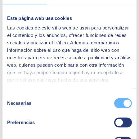
Esta página web usa cookies
Las cookies de este sitio web se usan para personalizar
el contenido y los anuncios, ofrecer funciones de redes
sociales y analizar el tráfico. Además, compartimos
información sobre el uso que haga del sitio web con
nuestros partners de redes sociales, publicidad y análisis
web, quienes pueden combinarla con otra información
que les haya proporcionado o que hayan recopilado a
El ERP Líder en PYMES de distribución
partir del uso que haya hecho de sus servicios.
En este dosier te contamos cómo SAP Business One ha aplicado las
últimas tecnologías aplicadas al negocio a su software, satisfaciendo
Selección
las necesidades actuales y futuras del sector.
Necesarias
de
Descargar Dosier
consentimiento
Preferencias