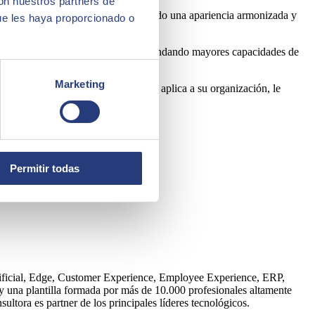
con nuestros partners de
e informes más utilizada. Ha adquirido una apariencia armonizada y
ue les haya proporcionado o
oint y bases de datos en la nube, brindando mayores capacidades de
Marketing
 uno de los siguientes escenarios se aplica a su organización, le
Permitir todas
Artificial, Edge, Customer Experience, Employee Experience, ERP,
y una plantilla formada por más de 10.000 profesionales altamente
tora es partner de los principales líderes tecnológicos.