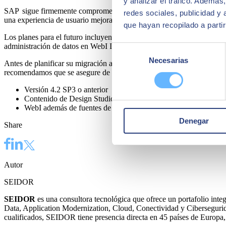
y analizar el tráfico. Ademá
SAP sigue firmemente comprometida con la inversión en la suite de BI
redes sociales, publicidad y
una experiencia de usuario mejorada, colocándola en una posición só
que hayan recopilado a parti
Los planes para el futuro incluyen continuar integrando la platafor
administración de datos en WebI Intelligence e impulsando una mejor us
Selección
Necesarias
de
Antes de planificar su migración a esta última versión, verifique los p
recomendamos que se asegure de que exista un plan de corrección ante
consentimiento
Versión 4.2 SP3 o anterior
Contenido de Design Studio o Lumira Designer
WebI además de fuentes de Free Hand SQL
Denegar
Share
Autor
SEIDOR
SEIDOR
es una consultora tecnológica que ofrece un portafolio int
Data, Application Modernization, Cloud, Conectividad y Cibersegurida
cualificados, SEIDOR tiene presencia directa en 45 países de Europa, 