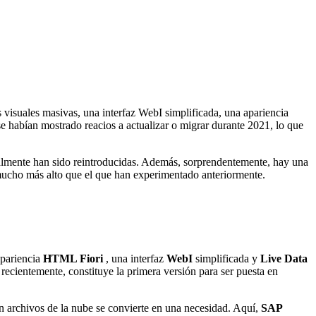
 visuales masivas, una interfaz WebI simplificada, una apariencia
se habían mostrado reacios a actualizar o migrar durante 2021, lo que
inalmente han sido reintroducidas. Además, sorprendentemente, hay una
l mucho más alto que el que han experimentado anteriormente.
apariencia
HTML Fiori
, una interfaz
WebI
simplificada y
Live Data
 recientemente, constituye la primera versión para ser puesta en
n archivos de la nube se convierte en una necesidad. Aquí,
SAP