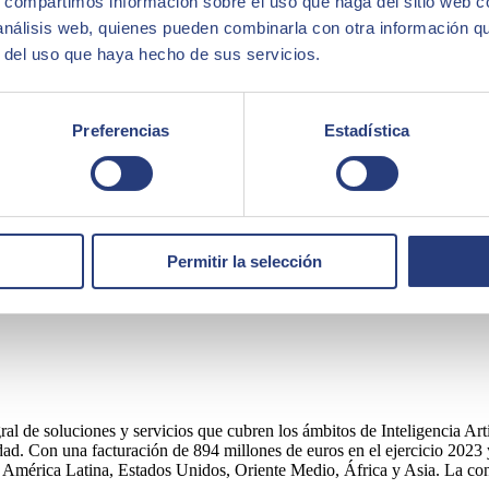
s, compartimos información sobre el uso que haga del sitio web 
 local y Web Intelligence sigue siendo la herramienta de generación d
 análisis web, quienes pueden combinarla con otra información q
lida en comparación con sus competidores directos.
r del uso que haya hecho de sus servicios.
ma en el nuevo mundo de plataformas en la nube, como MS Drive, Sharep
abilidad al enfocarse en las ideas y solicitudes de los usuarios.
Preferencias
Estadística
osibles problemas con la versión cero que se lanzó el 21 de diciembre. Si
s de actualizar:
Permitir la selección
egral de soluciones y servicios que cubren los ámbitos de Inteligencia 
d. Con una facturación de 894 millones de euros en el ejercicio 2023 
América Latina, Estados Unidos, Oriente Medio, África y Asia. La consul