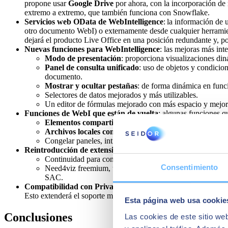
propone usar
Google Drive
por ahora, con la incorporación de 
extremo a extremo, que también funciona con
Snowflake
.
Servicios web OData de WebIntelligence
: la información de 
otro documento WebI) o externamente desde cualquier herramien
dejará el producto Live Office en una posición redundante y, po
Nuevas funciones para WebIntelligence
: las mejoras más int
Modo de presentación
: proporciona visualizaciones din
Panel de consulta unificado
: uso de objetos y condicion
documento.
Mostrar y ocultar pestañas
: de forma dinámica en funci
Selectores de datos mejorados y más utilizables.
Un editor de fórmulas mejorado con más espacio y mejor 
Funciones de WebI que están de vuelta
: algunas funciones q
Elementos compartidos
, es decir, elementos WebI con
Archivos locales como fuente
, usando MS Excel o arch
Congelar paneles, introducido por primera vez en 4.2.
Reintroducción de extensiones de WebI
: con compatibilidad 
Continuidad para complementos pagos como los mapas g
Consentimiento
Need4viz freemium, un complemento actualmente gratuito
SAC.
Compatibilidad con Private Cloud Edition (PCE)
, que abre
Esto extenderá el soporte más allá de 2027 que por ahora es ind
Esta página web usa cookie
Conclusiones
Las cookies de este sitio we