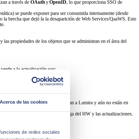
izan a través de
OAuth
y
OpenID
, lo que proporciona SSO de
 estática) se puede exponer para ser consumida internamente (desde
do la brecha que dejó la la desaparición de Web Services/QaaWS. Esto
te.
 y las propiedades de los objetos que se administran en el área del
 verde a la actualización son:
Acerca de las cookies
a buena opción para los que extrañan a Lumira y aún no están en
SAP aloja el SW y el SO y se encarga del HW y las actualizaciones.
 funciones de redes sociales