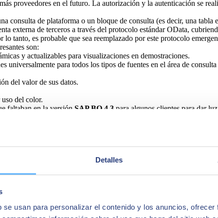
más proveedores en el futuro. La autorización y la autenticación se real
una consulta de plataforma o un bloque de consulta (es decir, una tabla
ta externa de terceros a través del protocolo estándar OData, cubrien
r lo tanto, es probable que sea reemplazado por este protocolo emergen
eresantes son:
ámicas y actualizables para visualizaciones en demostraciones.
es universalmente para todos los tipos de fuentes en el área de consulta
ón del valor de sus datos.
uso del color.
ue faltaban en la versión
SAP BO 4.3
para algunos clientes para dar luz
struidos una vez y reutilizados en muchos documentos WebI.
ivos externos TXT con datos procesados manualmente.
adicional con la API de JavaScript, lo que proporciona:
eográficos de Galigeo.
Detalles
 que mejora WebI con exploración y visualización de datos. Esta es un
 un nuevo camino hacia la nube en un nuevo modelo de licencia donde 
efinido.
s
b se usan para personalizar el contenido y los anuncios, ofrecer