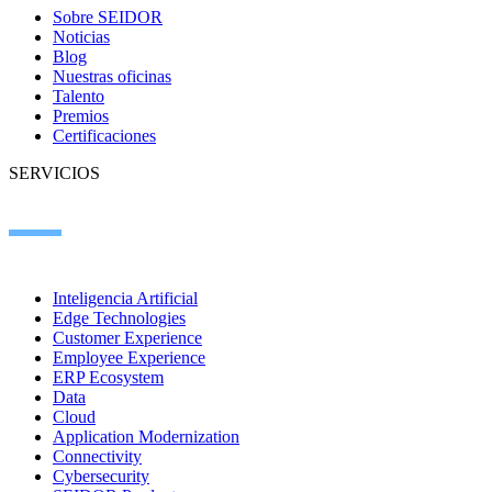
Sobre SEIDOR
Noticias
Blog
Nuestras oficinas
Talento
Premios
Certificaciones
SERVICIOS
Inteligencia Artificial
Edge Technologies
Customer Experience
Employee Experience
ERP Ecosystem
Data
Cloud
Application Modernization
Connectivity
Cybersecurity