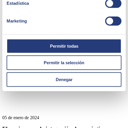
Estadística
presencia directa en 45 países de Europa, América Latina, Estados
Unidos, Oriente Medio, África y Asia. La consultora es partner de
los principales líderes tecnológicos.
Marketing
Quizá te puede interesar
Permitir todas
Permitir la selección
Denegar
05 de enero de 2024