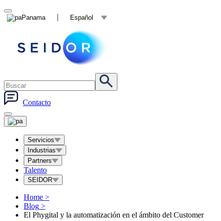
Panama
Español
Contacto
Servicios
Industrias
Partners
Talento
SEIDOR
Home
>
Blog
>
El Phygital y la automatización en el ámbito del Customer