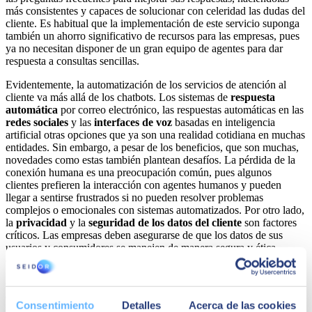
más consistentes y capaces de solucionar con celeridad las dudas del
cliente. Es habitual que la implementación de este servicio suponga
también un ahorro significativo de recursos para las empresas, pues
ya no necesitan disponer de un gran equipo de agentes para dar
respuesta a consultas sencillas.
Evidentemente, la automatización de los servicios de atención al
cliente va más allá de los chatbots. Los sistemas de
respuesta
automática
por correo electrónico, las respuestas automáticas en las
redes sociales
y las
interfaces de voz
basadas en inteligencia
artificial otras opciones que ya son una realidad cotidiana en muchas
entidades. Sin embargo, a pesar de los beneficios, que son muchas,
novedades como estas también plantean desafíos. La pérdida de la
conexión humana es una preocupación común, pues algunos
clientes prefieren la interacción con agentes humanos y pueden
llegar a sentirse frustrados si no pueden resolver problemas
complejos o emocionales con sistemas automatizados. Por otro lado,
la
privacidad
y la
seguridad de los datos del cliente
son factores
críticos. Las empresas deben asegurarse de que los datos de sus
usuarios y consumidores se manejen de manera segura y ética,
cumpliendo con las regulaciones de privacidad aplicables.
Con todo, el progreso en el ámbito de la Customer Experience está
estrechamente vinculado a la capacidad de la tecnología de
Consentimiento
Detalles
Acerca de las cookies
responder eficientemente a las necesidades de interacción humanas.