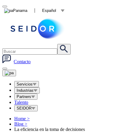
Panama
Español
Contacto
Servicios
Industrias
Partners
Talento
SEIDOR
Home
>
Blog
>
La eficiencia en la toma de decisiones