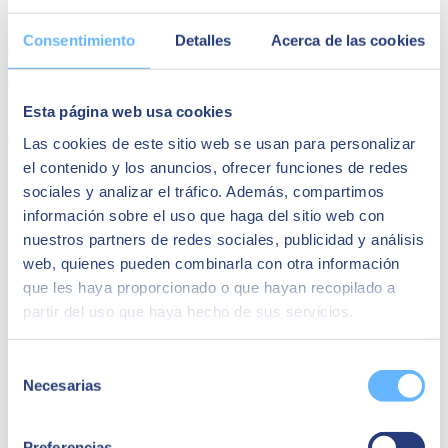
Presales Manager en SEIDOR
Consentimiento
Detalles
Acerca de las cookies
Con más de 25 años en el sector de consultoria IT, ejerciendo
funciones de gestión, venta y preventa de soluciones integradas,
cuenta con experiencia en diversas soluciones de mercado.
Esta página web usa cookies
Desde hace mas de 4 años es el Responsable de Preventa para
soluciones ERP S/4HANA y ByDesign en Seidor.
Las cookies de este sitio web se usan para personalizar
el contenido y los anuncios, ofrecer funciones de redes
Quizá te puede interesar
sociales y analizar el tráfico. Además, compartimos
información sobre el uso que haga del sitio web con
nuestros partners de redes sociales, publicidad y análisis
web, quienes pueden combinarla con otra información
que les haya proporcionado o que hayan recopilado a
partir del uso que haya hecho de sus servicios.
Selección
Necesarias
de
consentimiento
Preferencias