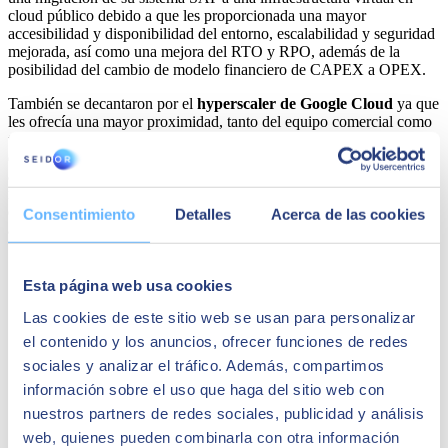
cloud público debido a que les proporcionada una mayor
accesibilidad y disponibilidad del entorno, escalabilidad y seguridad
mejorada, así como una mejora del RTO y RPO, además de la
posibilidad del cambio de modelo financiero de CAPEX a OPEX.
También se decantaron por el
hyperscaler de Google Cloud
ya que
les ofrecía una mayor proximidad, tanto del equipo comercial como
técnico, para configurar conjuntamente con
SEIDOR
la solución
que mejor se adaptaba a sus necesidades, así como soporte y
asesoramiento continuo, una mayor flexibilidad a la hora de
negociar las condiciones contractuales y el mejor paquete de ayudas
económicas para la adopción del cloud. COMSA Corporación
Consentimiento
Detalles
Acerca de las cookies
apuesta por Google Cloud para renovar todos sus sistemas
Quizá te puede interesar
Esta página web usa cookies
Las cookies de este sitio web se usan para personalizar
el contenido y los anuncios, ofrecer funciones de redes
sociales y analizar el tráfico. Además, compartimos
información sobre el uso que haga del sitio web con
nuestros partners de redes sociales, publicidad y análisis
web, quienes pueden combinarla con otra información