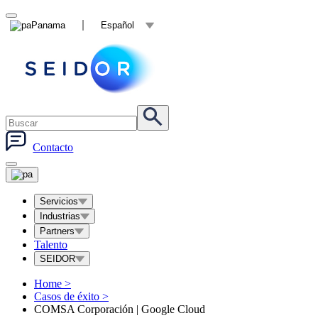
Panama
Español
Contacto
Servicios
Industrias
Partners
Talento
SEIDOR
Home
>
Casos de éxito
>
COMSA Corporación | Google Cloud