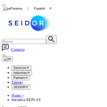
Panama
Español
Contacto
Servicios
Industrias
Partners
Talento
SEIDOR
Home
>
Iniciativa REPLAY