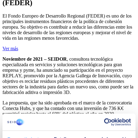
(FEDER)
El Fondo Europeo de Desarrollo Regional (FEDER) es uno de los
principales instrumentos financieros de la política de cohesión
europea. Su objetivo es contribuir a reducir las diferencias entre los
niveles de desarrollo de las regiones europeas y mejorar el nivel de
vida en las regiones menos favorecidas.
Ver más
Noviembre de 2021 – SEIDOR
, consultora tecnológica
especializada en servicios y soluciones tecnológicas para gran
empresa y pyme, ha anunciado su participación en el proyecto
REPLAY, promovido por la Agencia Gallega de Innovación, cuyo
objetivo es reciclar residuos plásticos procedentes de diferentes
sectores de la industria para darles un nuevo uso, como puede ser la
fabricación aditiva o impresión 3D.
La propuesta, que ha sido aprobada en el marco de la convocatoria
Conecta Hubs, y que ha contado con una inversión de 736 K€
permitirá reciclar hasta el 60% del plástico al año en 2030.
La iniciativa, en la que ha participado un consorcio formado por las
empresas Utingal, Enso, Moveratus, Ecoplas y SEIDOR, tiene
como fin impulsar la primera solución integral inteligente de