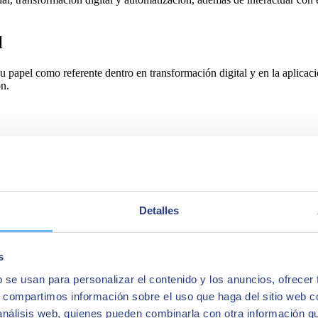
l
apel como referente dentro en transformación digital y en la aplicación
n.
Detalles
egral de soluciones y servicios que cubren los ámbitos de Inteligencia 
d. Con una facturación de 894 millones de euros en el ejercicio 2023 
América Latina, Estados Unidos, Oriente Medio, África y Asia. La consul
s
b se usan para personalizar el contenido y los anuncios, ofrecer
s, compartimos información sobre el uso que haga del sitio web 
 análisis web, quienes pueden combinarla con otra información q