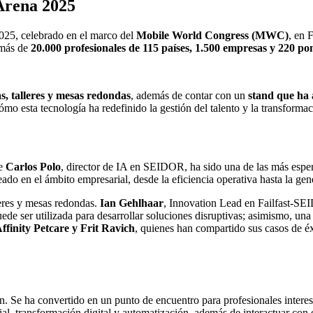
 Arena 2025
2025, celebrado en el marco del
Mobile World Congress (MWC)
, en 
 más de
20.000 profesionales de 115 países, 1.500 empresas y 220 po
s, talleres y mesas redondas
, además de contar con un
stand que ha 
cómo esta tecnología ha redefinido la gestión del talento y la transforma
de
Carlos Polo
, director de IA en SEIDOR, ha sido una de las más espera
eado en el ámbito empresarial, desde la eficiencia operativa hasta la ge
eres y mesas redondas.
Ian Gehlhaar
, Innovation Lead en Failfast-SEI
 puede ser utilizada para desarrollar soluciones disruptivas; asimismo,
ffinity Petcare y Frit Ravich
, quienes han compartido sus casos de éx
e ha convertido en un punto de encuentro para profesionales interesado
cial, transformación digital y automatización, además de interactuar con