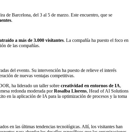
Fira de Barcelona, del 3 al 5 de marzo. Este encuentro, que se
nentes
.
atraído a más de 3.000 visitantes
. La compañía ha puesto el foco en
ción de las compañías.
das del evento. Su intervención ha puesto de relieve el interés
neración de nuevas ventajas competitivas.
DOR, ha liderado un taller sobre
creatividad en entornos de IA
,
 una mesa redonda moderada por
Rosalba Llorens
, Head of AI Solutions
ito en la aplicación de IA para la optimización de procesos y la toma
s en las últimas tendencias tecnológicas. Allí, los visitantes han
 expertos para abordar los desafíos específicos que las organizaciones