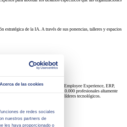
 estratégica de la IA. A través de sus ponencias, talleres y espacios
Acerca de las cookies
Artificial, Edge, Customer Experience, Employee Experience, ERP,
y una plantilla formada por más de 10.000 profesionales altamente
tora es partner de los principales líderes tecnológicos.
 funciones de redes sociales
con nuestros partners de
ue les haya proporcionado o