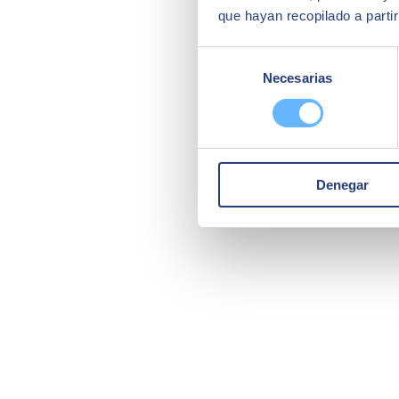
que hayan recopilado a parti
Selección
Necesarias
de
consentimiento
Denegar