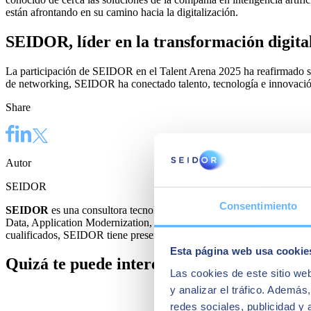
están afrontando en su camino hacia la digitalización.
SEIDOR, líder en la transformación digita
La participación de SEIDOR en el Talent Arena 2025 ha reafirmado su p
de networking, SEIDOR ha conectado talento, tecnología e innovació
Share
Autor
SEIDOR
Consentimiento
SEIDOR
es una consultora tecnológica que ofrece un portafolio int
Data, Application Modernization, Cloud, Conectividad y Cibersegurida
cualificados, SEIDOR tiene presencia directa en 45 países de Europa, 
Esta página web usa cookie
Quizá te puede interesar
Las cookies de este sitio we
y analizar el tráfico. Ademá
redes sociales, publicidad y