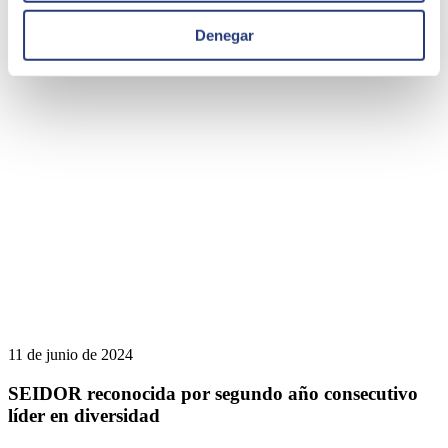
para abordar el impacto de la aceleración tecnológica y de la IA
generativa en los nuevos profesionales
Denegar
SEIDOR
11 de junio de 2024
SEIDOR reconocida por segundo año consecutivo
líder en diversidad