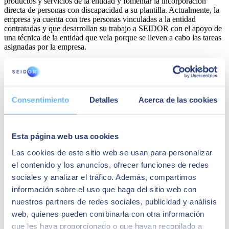
productos y servicios de la entidad y fomentar la incorporación
directa de personas con discapacidad a su plantilla. Actualmente, la
empresa ya cuenta con tres personas vinculadas a la entidad
contratadas y que desarrollan su trabajo a SEIDOR con el apoyo de
una técnica de la entidad que vela porque se lleven a cabo las tareas
asignadas por la empresa.
Share
Consentimiento
Detalles
Acerca de las cookies
Autor
SEIDOR
Esta página web usa cookies
SEIDOR
es una consultora tecnológica que ofrece un portafolio
integral de soluciones y servicios que cubren los ámbitos de
Las cookies de este sitio web se usan para personalizar
Inteligencia Artificial, Edge, Customer Experience, Employee
el contenido y los anuncios, ofrecer funciones de redes
Experience, ERP, Data, Application Modernization, Cloud,
Conectividad y Ciberseguridad. Con una facturación de 894
sociales y analizar el tráfico. Además, compartimos
millones de euros en el ejercicio 2023 y una plantilla formada por
información sobre el uso que haga del sitio web con
más de 10.000 profesionales altamente cualificados, SEIDOR tiene
nuestros partners de redes sociales, publicidad y análisis
presencia directa en 45 países de Europa, América Latina, Estados
Unidos, Oriente Medio, África y Asia. La consultora es partner de
web, quienes pueden combinarla con otra información
los principales líderes tecnológicos.
que les haya proporcionado o que hayan recopilado a