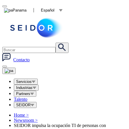
Panama
Español
Contacto
Servicios
Industrias
Partners
Talento
SEIDOR
Home
>
Newsroom
>
SEIDOR impulsa la ocupación TI de personas con