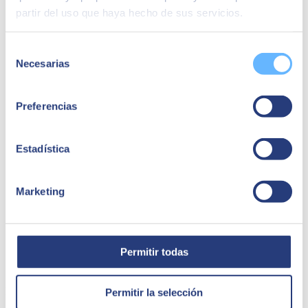
partir del uso que haya hecho de sus servicios.
Quizá te puede interesar
Selección
Necesarias
de
consentimiento
Preferencias
Estadística
Marketing
13 de junio de 2024
Permitir todas
SEIDOR impulsa talento e inclusividad, en Sónar+D
La consultora tecnológica SEIDOR reúne a 450 estudiantes
Permitir la selección
STEAM, a las grandes compañías TI y a expertos en inclusividad,