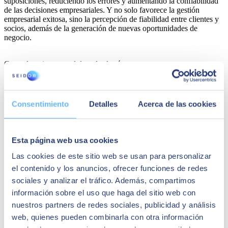
suposiciones, reduciendo los errores y aumentando la confiabilidad
de las decisiones empresariales. Y no solo favorece la gestión
empresarial exitosa, sino la percepción de fiabilidad entre clientes y
socios, además de la generación de nuevas
oportunidades de
negocio
.
Control en tiempo real de todas las áreas
SAP Business One proporciona un control y seguimiento en tiempo
real de todos los procesos empresariales. Desde el inventario hasta la
cadena de suministro y las finanzas, los responsables de
departamento pueden monitorizar cada aspecto de su negocio. Esto
Consentimiento
Detalles
Acerca de las cookies
permite la identificación temprana de problemas y la capacidad de
tomar medidas inmediatas.
Esta página web usa cookies
Las cookies de este sitio web se usan para personalizar
el contenido y los anuncios, ofrecer funciones de redes
sociales y analizar el tráfico. Además, compartimos
información sobre el uso que haga del sitio web con
nuestros partners de redes sociales, publicidad y análisis
web, quienes pueden combinarla con otra información