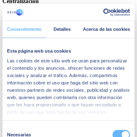
Centralización
Con un sistema ERP, toda la información relacionada con el
etiquetado, como los diseños de etiquetas, los requisitos normativos
Consentimiento
Detalles
Acerca de las cookies
y los datos de productos,
se almacena en una única base de datos
.
Esto tiene grandes beneficios para las empresas, pues garantiza la
integridad de los datos, mejora la accesibilidad a la información
desde diferentes departamentos y ayuda a que la toma de decisiones
Esta página web usa cookies
se base en datos actualizados.
Las cookies de este sitio web se usan para personalizar
el contenido y los anuncios, ofrecer funciones de redes
sociales y analizar el tráfico. Además, compartimos
información sobre el uso que haga del sitio web con
nuestros partners de redes sociales, publicidad y análisis
web, quienes pueden combinarla con otra información
que les haya proporcionado o que hayan recopilado a
partir del uso que haya hecho de sus servicios.
Selección
Necesarias
de