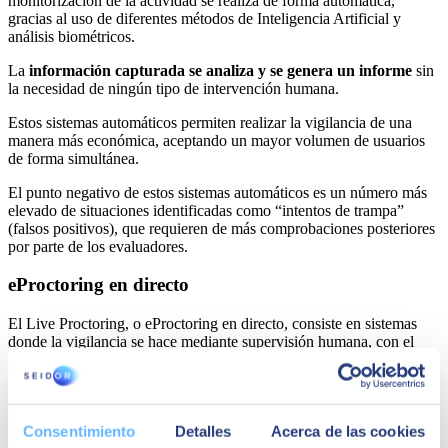
monitorización de la actividad se realiza de forma automática,
gracias al uso de diferentes métodos de Inteligencia Artificial y
análisis biométricos.
La
información capturada se analiza y se genera un informe
sin
la necesidad de ningún tipo de intervención humana.
Estos sistemas automáticos permiten realizar la vigilancia de una
manera más económica, aceptando un mayor volumen de usuarios
de forma simultánea.
El punto negativo de estos sistemas automáticos es un número más
elevado de situaciones identificadas como “intentos de trampa”
(falsos positivos), que requieren de más comprobaciones posteriores
por parte de los evaluadores.
eProctoring en directo
El Live Proctoring, o eProctoring en directo, consiste en sistemas
donde la vigilancia se hace mediante supervisión humana, con el
apoyo de mecanismos de Inteligencia Artificial. El vigilante puede
ver al estudiante a través de su webcam, puede tener acceso a su
navegador o escritorio y, en algunos casos, escuchar al estudiante
durante la realización del examen. Dado que un mismo vigilante ha
Consentimiento
Detalles
Acerca de las cookies
de poder controlar a varios estudiantes a la vez, los sistemas de IA se