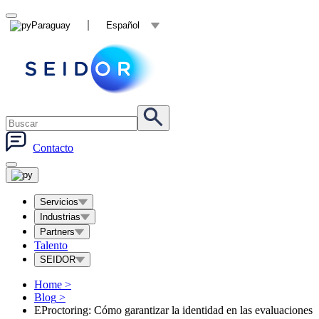
Paraguay
Español
Contacto
Servicios
Industrias
Partners
Talento
SEIDOR
Home
>
Blog
>
EProctoring: Cómo garantizar la identidad en las evaluaciones