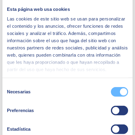
Los consumidores se han vuelto más exigentes y tienen acceso a
Esta página web usa cookies
innumerables opciones de consumo, lo que ha obligado a los
minoristas a una adopción acelerada de las nuevas tecnologías.
Las cookies de este sitio web se usan para personalizar
el contenido y los anuncios, ofrecer funciones de redes
Jacinto Vázquez
sociales y analizar el tráfico. Además, compartimos
Director SEIDOR Retail Services
información sobre el uso que haga del sitio web con
nuestros partners de redes sociales, publicidad y análisis
web, quienes pueden combinarla con otra información
que les haya proporcionado o que hayan recopilado a
partir del uso que haya hecho de sus servicios.
Selección
Necesarias
de
consentimiento
Preferencias
14 de mayo de 2024
Estadística
Blockchain. ¿Qué es y cómo nos puede afectar?