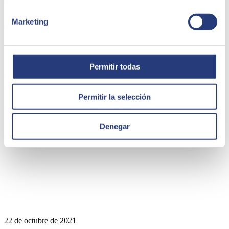
La palabra Blockchain está en creciente uso últimamente. Se trata de
Marketing
una tecnología emergente, de la que todo el mundo escucha hablar.
Pero, ¿qué es? ¿Y cómo nos puede afectar?
Edge Technologies
Baptista Borrell
Permitir todas
Director de Educación en SEIDOR
Permitir la selección
Denegar
22 de octubre de 2021