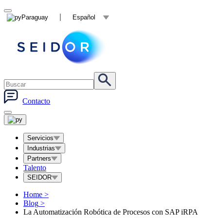
Paraguay
Español
Contacto
Servicios
Industrias
Partners
Talento
SEIDOR
Home
>
Blog
>
La Automatización Robótica de Procesos con SAP iRPA