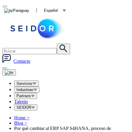
Paraguay
Español
Contacto
Servicios
Industrias
Partners
Talento
SEIDOR
Home
>
Blog
>
Por qué cambiar al ERP SAP S4HANA, proceso de