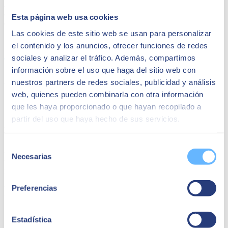
aplicaciones que hacen que su núcleo sea aún más inteligente. Por
eso, cuanto antes estemos modernizados, menos nos arriesgaremos a
Esta página web usa cookies
quedarnos desfasados con nuestro sistema actual.
Las cookies de este sitio web se usan para personalizar
Share
el contenido y los anuncios, ofrecer funciones de redes
sociales y analizar el tráfico. Además, compartimos
información sobre el uso que haga del sitio web con
Autor
nuestros partners de redes sociales, publicidad y análisis
web, quienes pueden combinarla con otra información
SEIDOR
que les haya proporcionado o que hayan recopilado a
SEIDOR
es una consultora tecnológica que ofrece un portafolio
partir del uso que haya hecho de sus servicios.
integral de soluciones y servicios que cubren los ámbitos de
Inteligencia Artificial, Edge, Customer Experience, Employee
Experience, ERP, Data, Application Modernization, Cloud,
Selección
Conectividad y Ciberseguridad. Con una facturación de 894
Necesarias
de
millones de euros en el ejercicio 2023 y una plantilla formada por
consentimiento
más de 10.000 profesionales altamente cualificados, SEIDOR tiene
presencia directa en 45 países de Europa, América Latina, Estados
Preferencias
Unidos, Oriente Medio, África y Asia. La consultora es partner de
los principales líderes tecnológicos.
Quizá te puede interesar
Estadística