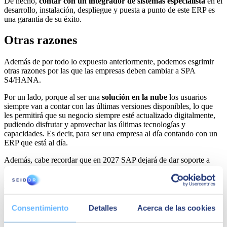
De hecho,
contar con un integrador de sistemas especialista
en el
desarrollo, instalación, despliegue y puesta a punto de este ERP es
una garantía de su éxito.
Otras razones
Además de por todo lo expuesto anteriormente, podemos esgrimir
otras razones por las que las empresas deben cambiar a SPA
S4/HANA.
Por un lado, porque al ser una
solución en la nube
los usuarios
siempre van a contar con las últimas versiones disponibles, lo que
les permitirá que su negocio siempre esté actualizado digitalmente,
pudiendo disfrutar y aprovechar las últimas tecnologías y
capacidades. Es decir, para ser una empresa al día contando con un
ERP que está al día.
Además, cabe recordar que en 2027 SAP dejará de dar soporte a
viejas versiones de su ERP. Por eso, cuanto antes se complete la
migración, no solo se podrá hacer con más tranquilidad, sino que
antes podrá
disfrutar de las ventajas de este ERP
, sin prisas de
última hora.
Consentimiento
Detalles
Acerca de las cookies
En este sentido, cabe señalar que
cada trimestre SAP lanza
mejoras en la aplicación
, incorporando nuevas funciones y