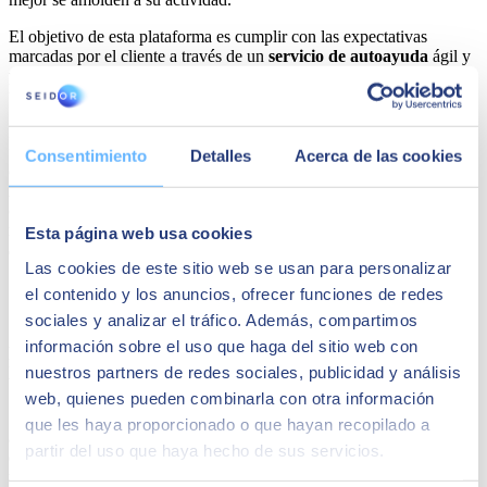
El objetivo de esta plataforma es cumplir con las expectativas
marcadas por el cliente a través de un
servicio de autoayuda
ágil y
práctico. De ese modo, se agilizan las interacciones y el volumen de
trabajo con respecto al servicio de atención al cliente disminuye.
En resumen, a través de Service Cloud podrás resolver los casos de
forma más rápida al obtener una visión global de la información del
Consentimiento
Detalles
Acerca de las cookies
cliente, así como ofrecer comunidades y portales atractivos.
Asimismo podrás prestas
asistencia personalizada
a través de
cualquier canal digital e impulsar la productividad de tus agentes
mediante la implantación de
chatbots y soluciones de inteligencia
Esta página web usa cookies
artificial
.
Las cookies de este sitio web se usan para personalizar
Commerce Cloud
el contenido y los anuncios, ofrecer funciones de redes
sociales y analizar el tráfico. Además, compartimos
A la hora de hacer comercio electrónico,
Commerce Cloud
es la
información sobre el uso que haga del sitio web con
mejor herramienta. Con ella podrás contactar con compradores a
nuestros partners de redes sociales, publicidad y análisis
través de diferentes canales digitales y administrar pedidos.
web, quienes pueden combinarla con otra información
Se trata de una solución muy completa que podrás manejar en tu día
que les haya proporcionado o que hayan recopilado a
a día, haciendo crecer tu negocio para llegar a más clientes. La idea
partir del uso que haya hecho de sus servicios.
es crear
experiencias de compra satisfactorias
a través de la
unificación de experiencias y funciones personalizadas de gran