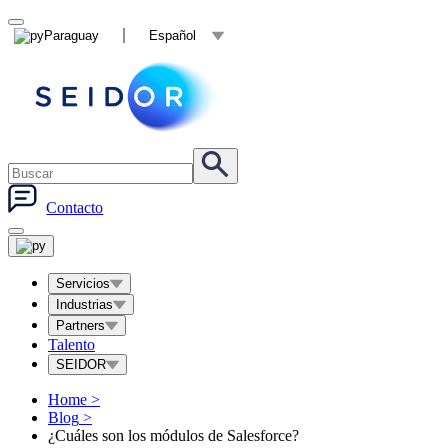
Paraguay
Español
Contacto
Servicios
Industrias
Partners
Talento
SEIDOR
Home
>
Blog
>
¿Cuáles son los módulos de Salesforce?