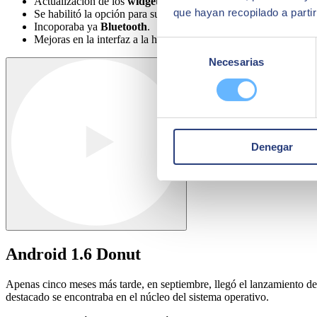
Actualización de los
widgets
: añadía las vistas en miniaturas de
que hayan recopilado a parti
Se habilitó la opción para subir vídeos a
Youtube
y fotos a la p
Incoporaba ya
Bluetooth
.
Mejoras en la interfaz a la hora de grabar y reproducir vídeos.
Selección
Necesarias
de
consentimiento
Denegar
Android 1.6 Donut
Apenas cinco meses más tarde, en septiembre, llegó el lanzamiento de
destacado se encontraba en el núcleo del sistema operativo.