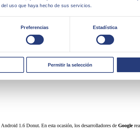
 las aplicaciones que se podían incrustar, por ejemplo, en la pantalla de 
r del uso que haya hecho de sus servicios.
lataforma Picasa.
Preferencias
Estadística
Permitir la selección
 Android 1.6 Donut. En esta ocasión, los desarrolladores de
Google
rea