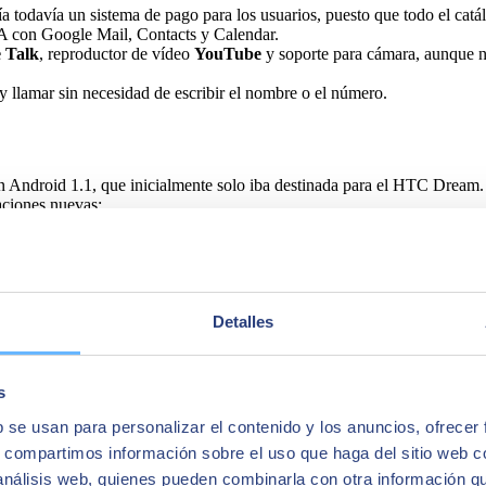
nía todavía un sistema de pago para los usuarios, puesto que todo el catá
A con Google Mail, Contacts y Calendar.
 Talk
, reproductor de vídeo
YouTube
y soporte para cámara, aunque no
y llamar sin necesidad de escribir el nombre o el número.
n Android 1.1, que inicialmente solo iba destinada para el HTC Dream. 
taciones nuevas:
 podían ver a través de Google Maps.
Detalles
ción Android 1.5 Cupcake, la primera que utilizó de forma oficial un n
yTouch 3G, que ya incorporaban algo novedoso: la
pantalla touchscr
 que contenía nuevas características.
s
b se usan para personalizar el contenido y los anuncios, ofrecer
.
s, compartimos información sobre el uso que haga del sitio web 
dor web.
 análisis web, quienes pueden combinarla con otra información q