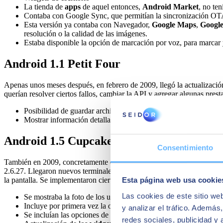
La tienda de
apps
de aquel entonces,
Android Market
, no te
Contaba con Google Sync, que permitían la sincronización OT
Esta versión ya contaba con Navegador,
Google Maps
,
Google
resolución o la calidad de las imágenes.
Estaba disponible la opción de marcación por voz, para marcar 
Android 1.1 Petit Four
Apenas unos meses después, en febrero de 2009, llegó la actualizació
querían resolver ciertos fallos, cambiar la API y agregar algunas pres
Posibilidad de guardar archivos adjuntos en los mensajes.
Mostrar información detallada de los negocios que los usuarios
Android 1.5 Cupcake
Consentimiento
También en 2009, concretamente el 27 de abril, lanzaron la actualiza
2.6.27. Llegaron nuevos terminales, como el HTC Magic o el HTC m
la pantalla. Se implementaron ciertas mejoras en la interfaz, al tiempo
Esta página web usa cookie
Las cookies de este sitio we
Se mostraba la foto de los usuarios en los contactos.
Incluye por primera vez la opción de autorotación de la pantalla
y analizar el tráfico. Ademá
Se incluían las opciones de copiar y pegar al utilizar el navega
redes sociales, publicidad y