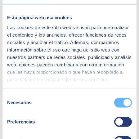
Esta página web usa cookies
Las cookies de este sitio web se usan para personalizar
el contenido y los anuncios, ofrecer funciones de redes
sociales y analizar el tráfico. Además, compartimos
Javier Paniagua
información sobre el uso que haga del sitio web con
nuestros partners de redes sociales, publicidad y análisis
CIO y Director de Proyectos
web, quienes pueden combinarla con otra información
“Trabajar con SAP Business One es disponer de
que les haya proporcionado o que hayan recopilado a
visibilidad de todos los procesos de la compañía”
partir del uso que haya hecho de sus servicios.
Casos de éxito relacionados:
Selección
Necesarias
de
consentimiento
Preferencias