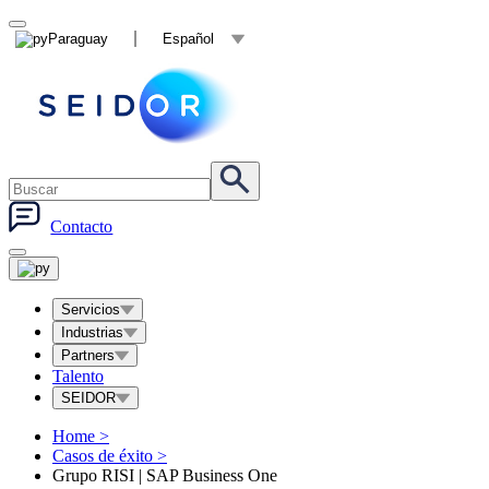
Paraguay
Español
Contacto
Servicios
Industrias
Partners
Talento
SEIDOR
Home
>
Casos de éxito
>
Grupo RISI | SAP Business One