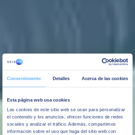
en toda su magnitud.
Propuesta de valor
Solución
Adaptable
Integrada
Modular
integral
Software propio
Comunicación
Puedes elegir los
Toda la gestión
con
estándar con
módulos que son
con trazabilidad
departamento
cualquier
necesarios
completa.
exclusivo de
ERP,
minimizando así el
Multiempresa,
programación
almacenes
coste. Esta cualidad
Consentimiento
Detalles
Acerca de las cookies
multicentro,
para adaptarnos
automáticos y
permite ampliar en
integración con
a procesos y
software de
un futuro
producción,
necesidades de
terceros.
funcionalidades de
Esta página web usa cookies
múltiple
cada compañía.
forma estándar.
interfaz, etc.
Las cookies de este sitio web se usan para personalizar
el contenido y los anuncios, ofrecer funciones de redes
Capacidades
sociales y analizar el tráfico. Además, compartimos
información sobre el uso que haga del sitio web con