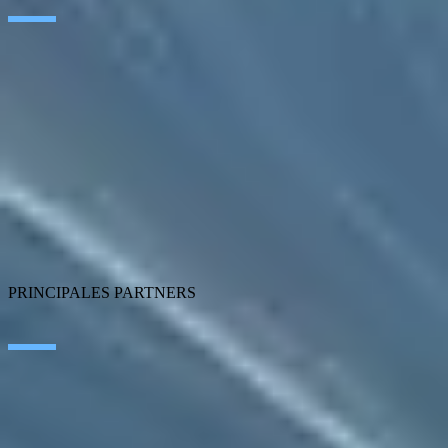
Inteligencia Artificial
Edge Technologies
Customer Experience
Employee Experience
ERP Ecosystem
Data
Cloud
Application Modernization
Connectivity
Cybersecurity
SEIDOR Products
PRINCIPALES PARTNERS
SAP
Microsoft
IBM