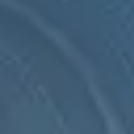
Ulises WMS
SEIDOR Products
Ulises WMS
Ulises WMS es nuestra solución completa para la gestión de
almacenes, con una elevada parametrización y adaptabilidad a todo
tipo de centros logísticos y de empresas.
SEIDOR Products
Ulises WMS
Ulises WMS es nuestra solución completa para la gestión de
almacenes, con una elevada parametrización y adaptabilidad a todo
tipo de centros logísticos y de empresas.
La gestión de almacenes clave para la compañía siempre es
compleja, Ulises WMS la facilita apoyado por cientos de procesos
parametrizables, decenas de módulos y nuestro departamento de
programación, el cual, ofrece un gran poder de adaptación con alta
eficacia y el apoyo de nuestro servicio de consultoría experta.
Una solución integral que mejora y potencia la gestión de almacenes