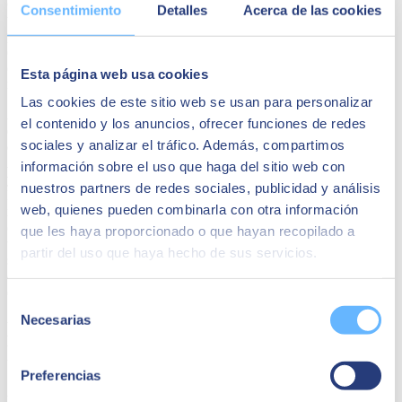
desarrollo de nuevos productos, la atracción y fidelización de
Consentimiento
Detalles
Acerca de las cookies
talento y la digitalización de los canales de venta
. Estos cuatro
pilares son, pues, imprescindibles para robustecer la capacidad de las
organizaciones de sostener y relanzar sus negocios, en un entorno
cambiante e incierto, y bajo la presión de una competencia cada vez
Esta página web usa cookies
más global y eficiente.
Las cookies de este sitio web se usan para personalizar
Asimismo, el estudio pone de relieve la rápida evolución del
el contenido y los anuncios, ofrecer funciones de redes
ecosistema tecnológico con proyectos de inversión en
sociales y analizar el tráfico. Además, compartimos
ciberseguridad, IoT
(internet de las cosas) o
Inteligencia
Artificial
, las compañías siguen invirtiendo en
business intelligence
información sobre el uso que haga del sitio web con
y analytics
, en
ERP e infraestructura en la nube
(Cloud).
nuestros partners de redes sociales, publicidad y análisis
Por otra parte, en un mercado con una oferta tecnológica cada vez
web, quienes pueden combinarla con otra información
más amplia, la elección del proveedor de un servicio TI se ha
convertido en un factor determinante del éxito de la implantación
que les haya proporcionado o que hayan recopilado a
tecnológica. En este sentido, hay una mayoría de empresas que
partir del uso que haya hecho de sus servicios.
señalan que lo más valoran en la elección del proveedor es su
conocimiento técnico y proactividad, por delante de aspectos tales
como su conocimiento estratégico, cercanía o capacidad de gestión.
Selección
Necesarias
de
La tecnología como refuerzo positivo ante
consentimiento
las crisis
Preferencias
A pesar de los frenos y de los temores, un
75%
de las empresas