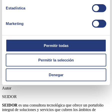
consultadas coinciden en que la
tecnología tendrá un efecto
positivo clave o significativo
a la hora de mitigar la volatilidad y
Estadística
tensiones del entorno. En este sentido, los sectores de base digital
son los que más se han beneficiado de sus recursos tecnológicos, a
la hora de enfrentar estas circunstancias.
Marketing
A nivel global, la sostenibilidad cada vez se tiene más en cuenta a la
hora de diseñar los procesos productivos de las organizaciones. Sin
embargo, las empresas consultadas no muestran que sea un aspecto
clave, obteniendo una valoración general en las encuestas entorno a
Permitir todas
los 2 puntos sobre 5. Esta discreta valoración está probablemente
explicada en que aún no se pone el foco en el uso de tecnologías
limpias, ni en primar el ahorro de energía a la hora de seleccionar
proveedores de proyectos o servicios tecnológicos.
Permitir la selección
Share
Denegar
Autor
SEIDOR
SEIDOR
es una consultora tecnológica que ofrece un portafolio
integral de soluciones y servicios que cubren los ámbitos de